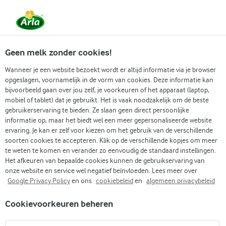
Vanaf 1 juni zijn DMK Group en Arla Foods
gefuseerd.
Lees het persbericht.
Geen melk zonder cookies!
Wanneer je een website bezoekt wordt er altijd informatie via je browser
opgeslagen, voornamelijk in de vorm van cookies. Deze informatie kan
Zoek categorie
bijvoorbeeld gaan over jou zelf, je voorkeuren of het apparaat (laptop,
mobiel of tablet) dat je gebruikt. Het is vaak noodzakelijk om de beste
gebruikerservaring te bieden. Ze slaan geen direct persoonlijke
Zoek zoektermen in te voeren
informatie op, maar het biedt wel een meer gepersonaliseerde website
Arla
Recepten
Rundvlees pho soep
ervaring. Je kan er zelf voor kiezen om het gebruik van de verschillende
soorten cookies te accepteren. Klik op de verschillende kopjes om meer
Rundvlees pho soep
te weten te komen en verander zo eenvoudig de standaard instellingen.
Het afkeuren van bepaalde cookies kunnen de gebruikservaring van
1 U
(0)
onze website en service wel negatief beïnvloeden. Lees meer over
Google Privacy Policy
en ons
cookiebeleid
en
algemeen privacybeleid
Ontdek de Vietnamese keuken met onze makkelijke
Cookievoorkeuren beheren
rundvlees pho soep. Deze soep zit vol geurige kruiden, malse
stukjes rundvlees en zachte rijstnoedels. Elke lepel zit vol