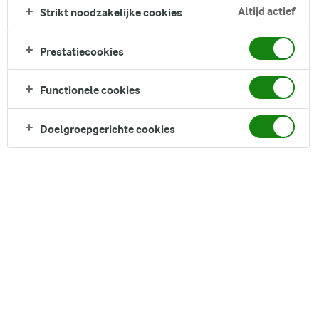
een viering van exotische verwennerij, doordrenkt met een
Altijd actief
Strikt noodzakelijke cookies
melange van specerijen, gegarneerd met een laagje
opgeklopte slagroom en een vleugje kaneel.
Prestatiecookies
Direct in je mandje bij:
Functionele cookies
Doelgroepgerichte cookies
DELEN
Ingrediënten
Recept voor 2 kopjes porties