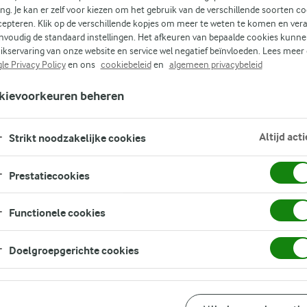
ing. Je kan er zelf voor kiezen om het gebruik van de verschillende soorten c
cepteren. Klik op de verschillende kopjes om meer te weten te komen en ver
nvoudig de standaard instellingen. Het afkeuren van bepaalde cookies kunne
als
ikservaring van onze website en service wel negatief beïnvloeden. Lees meer
n
le Privacy Policy
en ons
cookiebeleid
en
algemeen privacybeleid
kievoorkeuren beheren
Altijd acti
Strikt noodzakelijke cookies
Prestatiecookies
Functionele cookies
Doelgroepgerichte cookies