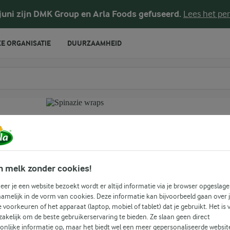
 juni zijn DMK Group en Arla Foods gefuseerd.
Lees het per
E ORGANISATIE
DUURZAAMHEID
te voeren
n melk zonder cookies!
er je een website bezoekt wordt er altijd informatie via je browser opgeslage
amelijk in de vorm van cookies. Deze informatie kan bijvoorbeeld gaan over 
je voorkeuren of het apparaat (laptop, mobiel of tablet) dat je gebruikt. Het is 
akelijk om de beste gebruikerservaring te bieden. Ze slaan geen direct
ai
onlijke informatie op, maar het biedt wel een meer gepersonaliseerde websit