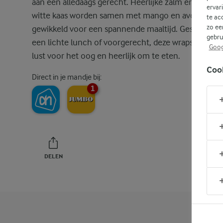
aan een alledaags gerecht. Heerlijke zalm en zachte
ervar
witte kaas worden samen met mango en avocado
te ac
zo ee
gewikkeld voor een spannende maaltijd. Geserveerd 
gebru
een lichte lunch of voorgerecht, deze wraps zijn ee
Goog
lust voor het oog en heerlijk om te eten.
Coo
Direct in je mandje bij:
1
DELEN
PRINT