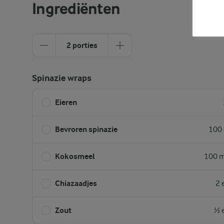
Ingrediënten
2 porties
Spinazie wraps
Eieren
Bevroren spinazie
100 
Kokosmeel
100 m
Chiazaadjes
2 
Zout
½ 