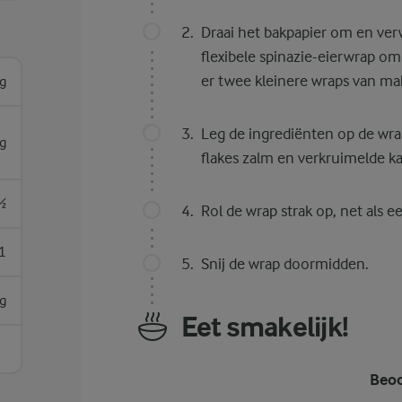
Draai het bakpapier om en verw
flexibele spinazie-eierwrap o
er twee kleinere wraps van ma
g
Leg de ingrediënten op de wra
g
flakes zalm en verkruimelde ka
½
Rol de wrap strak op, net als ee
1
Snij de wrap doormidden.
g
Eet smakelijk!
Beoo