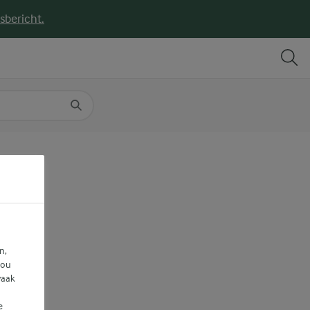
sbericht.
DELEN
PRINT
n,
jou
vaak
e