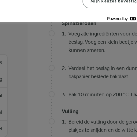
Mijn keuzes bevesti
Bereidingswijze
Spinazierollen
Voeg alle ingrediënten voor de
beslag. Voeg een klein beetje w
kunnen smeren.
3
Verdeel het beslag in een du
bakpapier beklede bakplaat.
g
Bak 10 minuten op 200 °C. Laa
l
Vulling
el
Bereid de vulling door de ger
el
plakjes te snijden en de witte 