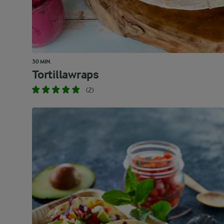
30 MIN.
Tortillawraps
(2)