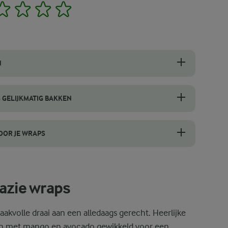
2
3
4
5
N
hte, soepele spinaziewraps te maken. Als het te dik aanvoelt, voeg d
 GELIJKMATIG BAKKEN
pier, met een dikte van 3-4 mm. Dit voorkomt dat de wraps te dik of 
OOR JE WRAPS
zorgt voor de beste smaak en textuur in je wraps. Kies een avocado di
azie wraps
kvolle draai aan een alledaags gerecht. Heerlijke
en met mango en avocado gewikkeld voor een