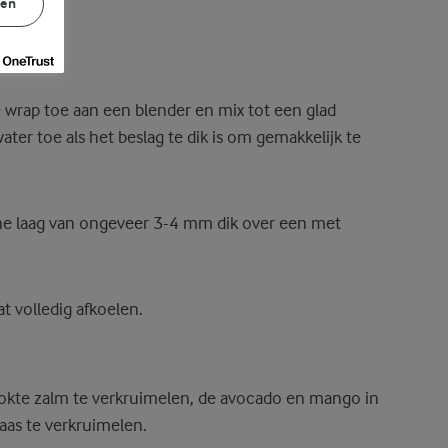
gen
 wrap toe aan een blender en mix tot een glad
ater toe als het beslag te dik is om gemakkelijk te
nne laag van ongeveer 3-4 mm dik over een met
t volledig afkoelen.
ookte zalm te verkruimelen, de avocado en mango in
kaas te verkruimelen.