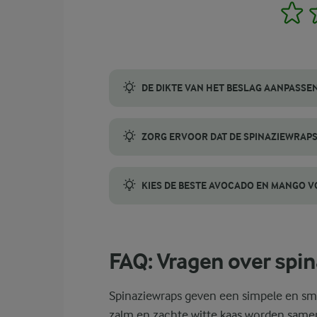
1
DE DIKTE VAN HET BESLAG AANPASSE
De dikte van het beslag is cruciaal om zac
ZORG ERVOOR DAT DE SPINAZIEWRAPS
Verdeel het beslag gelijkmatig over bakpa
KIES DE BESTE AVOCADO EN MANGO V
Het kiezen van een rijpe avocado en mango 
FAQ: Vragen over spin
Spinaziewraps geven een simpele en smaa
zalm en zachte witte kaas worden sam