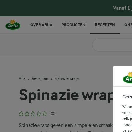
Vanaf 1
OVER ARLA
PRODUCTEN
RECEPTEN
ONZ
Zoek categorie
Zoek zoektermen in 
Arla
Recepten
Spinazie wraps
Spinazie wraps
Gee
Wanne
voorn
(0)
zelf, 
noodz
Spinaziewraps geven een simpele en smaakvolle dra
perso