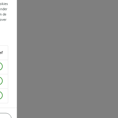
ookies
ander
n de
 over
ef