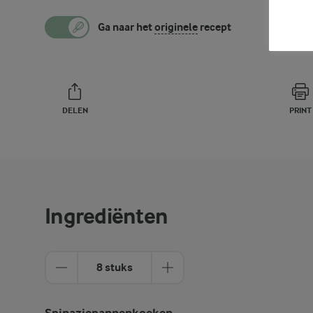
Ga naar het
originele
recept
DELEN
PRINT
Ingrediënten
8 stuks