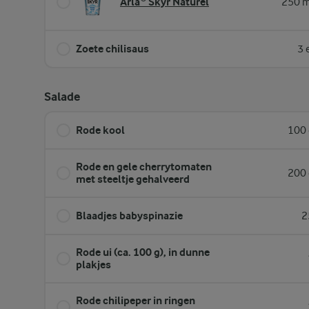
Arla® Skyr Naturel
250 m
Zoete chilisaus
3 
Salade
Rode kool
100 
Rode en gele cherrytomaten
200 
met steeltje gehalveerd
Blaadjes babyspinazie
2
Rode ui (ca. 100 g), in dunne
plakjes
Rode chilipeper in ringen