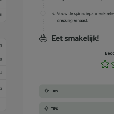
Vouw de spinaziepannenkoeken
dl
dressing ernaast.
Eet smakelijk!
g
Beoo
g
1
tl
g
TIPS
Bij het maken van groene spinaziepannenko
TIPS