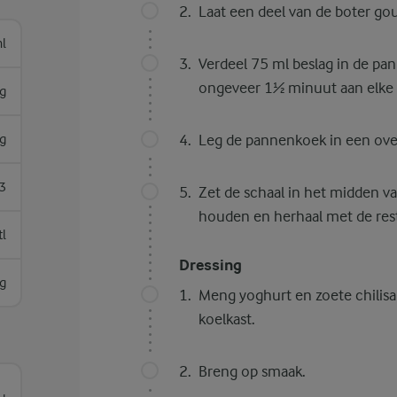
Laat een deel van de boter go
l
Verdeel 75 ml beslag in de p
ongeveer 1½ minuut aan elke 
g
g
Leg de pannenkoek in een ove
3
Zet de schaal in het midden 
houden en herhaal met de rest
tl
Dressing
g
Meng yoghurt en zoete chilisau
koelkast.
Breng op smaak.