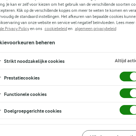
ing. Je kan er zelf voor kiezen om het gebruik van de verschillende soorten c
cepteren. Klik op de verschillende kopjes om meer te weten te komen en ver
ige
nvoudig de standaard instellingen. Het afkeuren van bepaalde cookies kunne
ikservaring van onze website en service wel negatief beïnvloeden. Lees meer
eken
le Privacy Policy
en ons
cookiebeleid
en
algemeen privacybeleid
aar
kievoorkeuren beheren
Altijd acti
len
Strikt noodzakelijke cookies
g
Prestatiecookies
Functionele cookies
Doelgroepgerichte cookies