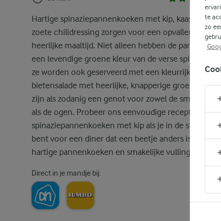
ervar
te ac
Hartige spinaziepannenkoeken met kip, kaas en rom
zo ee
zoete chilidressing zorgen voor een opvallende en
gebru
heerlijke maaltijd. Niet alleen hebben de pannenko
Goog
een levendige groene kleur van de verse spinazie, m
Coo
ze worden ook geserveerd met een kleurrijke
bietensalade met heerlijke, knapperige groenten. Ze
zijn als zodanig een genot voor zowel de smaakpapil
als de ogen. Probeer ons eenvoudige recept voor
spinaziepannenkoeken met kip als je in de stemmin
bent voor een diner dat een beetje anders is met
hartige pannenkoeken en smakelijke vullingen.
Direct in je mandje bij: