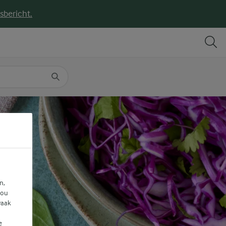
sbericht.
DELEN
PRINT
n,
jou
vaak
e