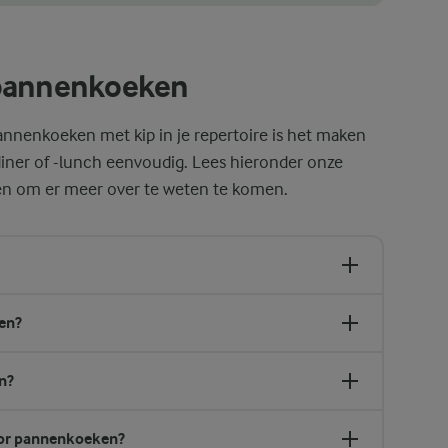
e gouden spinaziepannenkoeken klaar zijn, is door hun textuur te cont
epannenkoeken
annenkoeken met kip in je repertoire is het maken
ner of -lunch eenvoudig. Lees hieronder onze
en om er meer over te weten te komen.
en?
n?
oor pannenkoeken?