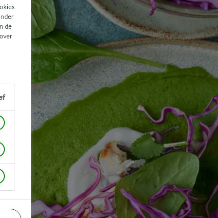
ookies
ander
n de
 over
ef