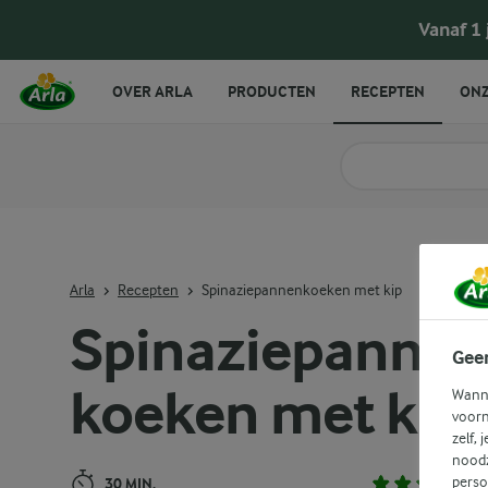
Spinaziepannenkoeken met kip
Vanaf 1
OVER ARLA
PRODUCTEN
RECEPTEN
ONZ
Zoek categorie
Zoek zoektermen in 
Arla
Recepten
Spinaziepannenkoeken met kip
Spinaziepanne
Gee
koeken met kip
Wanne
voorn
zelf, 
noodz
perso
30 MIN.