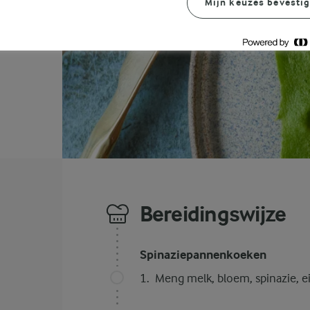
Mijn keuzes bevesti
Bereidingswijze
Spinaziepannenkoeken
Meng melk, bloem, spinazie, 