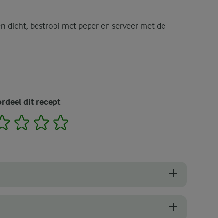
 dicht, bestrooi met peper en serveer met de
rdeel dit recept
2
3
4
5
eken kan het een beetje uitdagend zijn om te bepalen wanneer ze gou