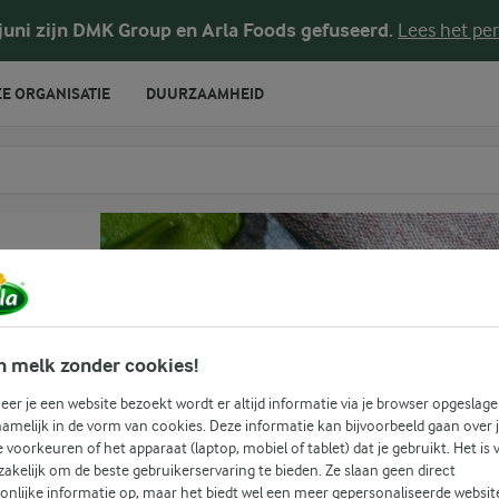
 juni zijn DMK Group en Arla Foods gefuseerd.
Lees het per
E ORGANISATIE
DUURZAAMHEID
te voeren
n
n melk zonder cookies!
er je een website bezoekt wordt er altijd informatie via je browser opgeslage
amelijk in de vorm van cookies. Deze informatie kan bijvoorbeeld gaan over 
je voorkeuren of het apparaat (laptop, mobiel of tablet) dat je gebruikt. Het is 
akelijk om de beste gebruikerservaring te bieden. Ze slaan geen direct
onlijke informatie op, maar het biedt wel een meer gepersonaliseerde websit
(1)