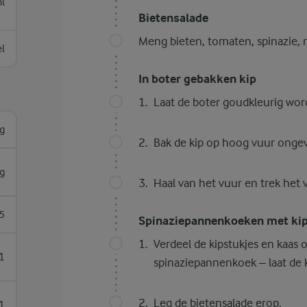
l
Bietensalade
Meng bieten, tomaten, spinazie, r
el
In boter gebakken kip
Laat de boter goudkleurig wor
g
Bak de kip op hoog vuur ongev
g
Haal van het vuur en trek het 
5
Spinaziepannenkoeken met kip
Verdeel de kipstukjes en kaas 
1
spinaziepannenkoek – laat de k
Leg de bietensalade erop.
1