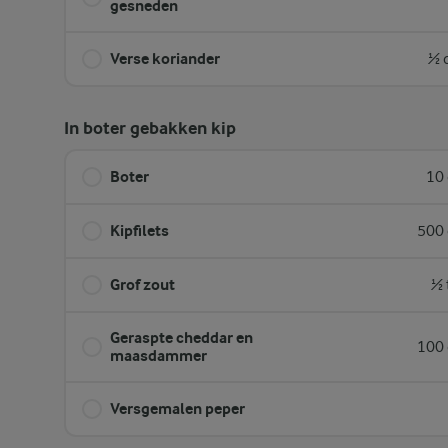
gesneden
Verse koriander
½ 
In boter gebakken kip
Boter
10 
Kipfilets
500 
Grof zout
½ 
Geraspte cheddar en
100 
maasdammer
Versgemalen peper