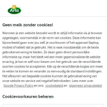
Vanaf 1 juni zijn DMK Group en Arla Foods
gefuseerd.
Lees het persbericht.
Geen melk zonder cookies!
Wanneer je een website bezoekt wordt er altijd informatie via je browser
opgeslagen, voornamelijk in de vorm van cookies. Deze informatie kan
Zoek categorie
bijvoorbeeld gaan over jou zelf, je voorkeuren of het apparaat (laptop,
mobiel of tablet) dat je gebruikt. Het is vaak noodzakelijk om de beste
gebruikerservaring te bieden. Ze slaan geen direct persoonlijke
Zoek zoektermen in te voeren
informatie op, maar het biedt wel een meer gepersonaliseerde website
Arla
Recepten
Sweet chili zalm
ervaring. Je kan er zelf voor kiezen om het gebruik van de verschillende
soorten cookies te accepteren. Klik op de verschillende kopjes om meer
Sweet chili zalm
te weten te komen en verander zo eenvoudig de standaard instellingen.
Het afkeuren van bepaalde cookies kunnen de gebruikservaring van
45 MIN.
(0)
onze website en service wel negatief beïnvloeden. Lees meer over
Google Privacy Policy
en ons
cookiebeleid
en
algemeen privacybeleid
Sweet chili zalm is het perfecte gerecht voor een
Cookievoorkeuren beheren
doordeweekse avond. Je glazuurt de filets, bestrooit ze met
sesamzaad en laat de oven het werk doen terwijl de