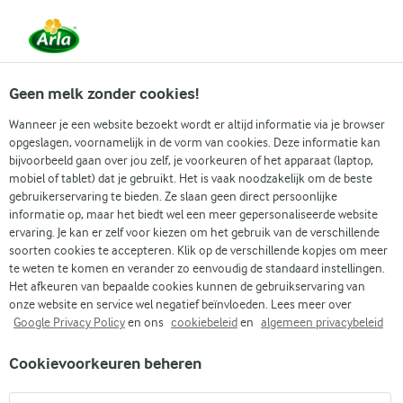
Vanaf 1 juni zijn DMK Group en Arla Foods
gefuseerd.
Lees het persbericht.
Geen melk zonder cookies!
Wanneer je een website bezoekt wordt er altijd informatie via je browser
opgeslagen, voornamelijk in de vorm van cookies. Deze informatie kan
bijvoorbeeld gaan over jou zelf, je voorkeuren of het apparaat (laptop,
RECEPTEN
mobiel of tablet) dat je gebruikt. Het is vaak noodzakelijk om de beste
Glutenvrije desserts
gebruikerservaring te bieden. Ze slaan geen direct persoonlijke
informatie op, maar het biedt wel een meer gepersonaliseerde website
ervaring. Je kan er zelf voor kiezen om het gebruik van de verschillende
Arla geeft je recepten voor alle gelegenheden! Gebruik
soorten cookies te accepteren. Klik op de verschillende kopjes om meer
onderstaande zoekfunctie of het filtermenu om
te weten te komen en verander zo eenvoudig de standaard instellingen.
Het afkeuren van bepaalde cookies kunnen de gebruikservaring van
gemakkelijk recepten met jouw favoriete ingrediënten
onze website en service wel negatief beïnvloeden. Lees meer over
te vinden.
Google Privacy Policy
en ons
cookiebeleid
en
algemeen privacybeleid
Cookievoorkeuren beheren
Zoek categorie