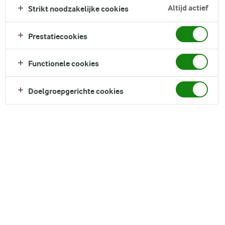
Altijd actief
Strikt noodzakelijke cookies
Zoek categorie
Zoek zoektermen in te voeren
FILTER
Prestatiecookies
Functionele cookies
Doelgroepgerichte cookies
17
recepten gevonden
Populariteit