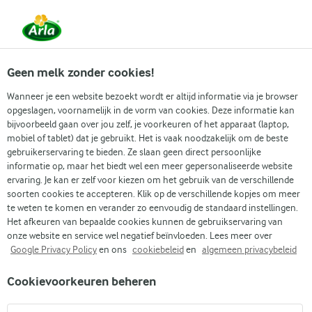
Vanaf 1 juni zijn DMK Group en Arla Foods
gefuseerd.
Lees het persbericht.
Geen melk zonder cookies!
Wanneer je een website bezoekt wordt er altijd informatie via je browser
opgeslagen, voornamelijk in de vorm van cookies. Deze informatie kan
bijvoorbeeld gaan over jou zelf, je voorkeuren of het apparaat (laptop,
RECEPTEN
mobiel of tablet) dat je gebruikt. Het is vaak noodzakelijk om de beste
Witte asperges +
gebruikerservaring te bieden. Ze slaan geen direct persoonlijke
informatie op, maar het biedt wel een meer gepersonaliseerde website
Avondeten
ervaring. Je kan er zelf voor kiezen om het gebruik van de verschillende
soorten cookies te accepteren. Klik op de verschillende kopjes om meer
te weten te komen en verander zo eenvoudig de standaard instellingen.
Arla geeft je recepten voor alle gelegenheden! Gebruik
Het afkeuren van bepaalde cookies kunnen de gebruikservaring van
onderstaande zoekfunctie of het filtermenu om
onze website en service wel negatief beïnvloeden. Lees meer over
Google Privacy Policy
en ons
cookiebeleid
en
algemeen privacybeleid
gemakkelijk recepten met jouw favoriete ingrediënten
te vinden.
Cookievoorkeuren beheren