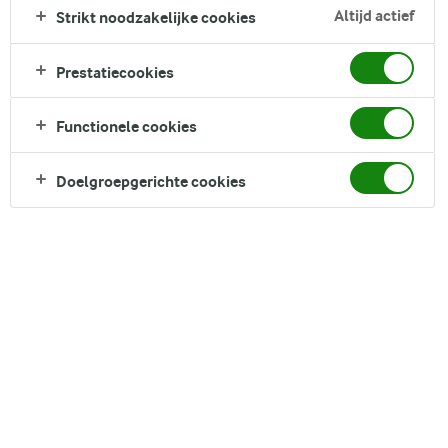
sappige tomaten maken elke hap verfrissend en smaakvol.
Altijd actief
Strikt noodzakelijke cookies
Deze salade is perfect als lichte lunch of als bijgerecht bij
gegrild vlees.
Prestatiecookies
Direct in je mandje bij:
Functionele cookies
Doelgroepgerichte cookies
DELEN
Ingrediënten
4 porties