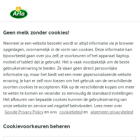
Vanaf 1 juni zijn DMK Group en Arla Foods
gefuseerd.
Lees het persbericht.
Geen melk zonder cookies!
Wanneer je een website bezoekt wordt er altijd informatie via je browser
opgeslagen, voornamelijk in de vorm van cookies. Deze informatie kan
Zoek categorie
bijvoorbeeld gaan over jou zelf, je voorkeuren of het apparaat (laptop,
mobiel of tablet) dat je gebruikt. Het is vaak noodzakelijk om de beste
gebruikerservaring te bieden. Ze slaan geen direct persoonlijke
Zoek zoektermen in te voeren
informatie op, maar het biedt wel een meer gepersonaliseerde website
Arla
Recepten
Tomaten couscoussalade
ervaring. Je kan er zelf voor kiezen om het gebruik van de verschillende
soorten cookies te accepteren. Klik op de verschillende kopjes om meer
Tomaten couscoussalade
te weten te komen en verander zo eenvoudig de standaard instellingen.
Het afkeuren van bepaalde cookies kunnen de gebruikservaring van
20 MIN.
(2)
onze website en service wel negatief beïnvloeden. Lees meer over
Google Privacy Policy
en ons
cookiebeleid
en
algemeen privacybeleid
Onze tomatencouscoussalade brengt luchtige couscous
Cookievoorkeuren beheren
samen met de frisse knapperigheid van munt en een vleugje
citroen. De romige witte kaas, krokante komkommer en