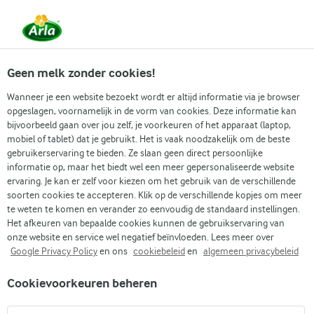
Vanaf 1 juni zijn DMK Group en Arla Foods
gefuseerd.
Lees het persbericht.
Geen melk zonder cookies!
Wanneer je een website bezoekt wordt er altijd informatie via je browser
opgeslagen, voornamelijk in de vorm van cookies. Deze informatie kan
Zoek categorie
bijvoorbeeld gaan over jou zelf, je voorkeuren of het apparaat (laptop,
mobiel of tablet) dat je gebruikt. Het is vaak noodzakelijk om de beste
gebruikerservaring te bieden. Ze slaan geen direct persoonlijke
Zoek zoektermen in te voeren
informatie op, maar het biedt wel een meer gepersonaliseerde website
Arla
Recepten
Tomaten- en wortelsoep
ervaring. Je kan er zelf voor kiezen om het gebruik van de verschillende
soorten cookies te accepteren. Klik op de verschillende kopjes om meer
Tomaten- en wortelsoep
te weten te komen en verander zo eenvoudig de standaard instellingen.
Het afkeuren van bepaalde cookies kunnen de gebruikservaring van
45 MIN.
(0)
onze website en service wel negatief beïnvloeden. Lees meer over
Google Privacy Policy
en ons
cookiebeleid
en
algemeen privacybeleid
Deze tomaten-wortelsoep brengt twee lekkere groenten
Cookievoorkeuren beheren
samen. De zoete smaak van wortels past goed bij de tomaten
en basilicum. Zo krijg je een soep die in elk seizoen lekker is.