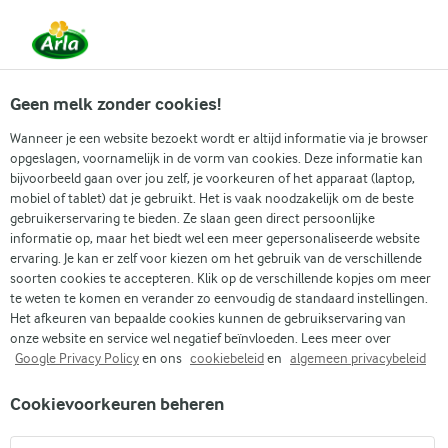
Vanaf 1 juni zijn DMK Group en Arla Foods
gefuseerd.
Lees het persbericht.
Geen melk zonder cookies!
Wanneer je een website bezoekt wordt er altijd informatie via je browser
opgeslagen, voornamelijk in de vorm van cookies. Deze informatie kan
Zoek categorie
bijvoorbeeld gaan over jou zelf, je voorkeuren of het apparaat (laptop,
mobiel of tablet) dat je gebruikt. Het is vaak noodzakelijk om de beste
gebruikerservaring te bieden. Ze slaan geen direct persoonlijke
Zoek zoektermen in te voeren
informatie op, maar het biedt wel een meer gepersonaliseerde website
Arla
Recepten
Wentelteefjes
ervaring. Je kan er zelf voor kiezen om het gebruik van de verschillende
soorten cookies te accepteren. Klik op de verschillende kopjes om meer
Wentelteefjes
te weten te komen en verander zo eenvoudig de standaard instellingen.
Het afkeuren van bepaalde cookies kunnen de gebruikservaring van
(3)
onze website en service wel negatief beïnvloeden. Lees meer over
Google Privacy Policy
en ons
cookiebeleid
en
algemeen privacybeleid
Krokante wentelteefjes met kaas zijn perfect voor ochtenden
Cookievoorkeuren beheren
waarop je tijd hebt om jezelf te trakteren op een heerlijk
uitgebreid ontbijt. Ons recept voor wentelteefjes met verse