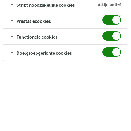
middags en 's avonds - en natuurlijk ook tussendoor
Altijd actief
Strikt noodzakelijke cookies
wanneer je trek krijgt - heerlijk smaakt. Met een heerlijke
korst, bestrooid met maanzaad en een vleugje zoetigheid is
Prestatiecookies
elke hap heerlijk. Je hebt maar een paar basisingrediënten
nodig voor een zacht en lekker brood.
Functionele cookies
Direct in je mandje bij:
Doelgroepgerichte cookies
DELEN
Ingrediënten