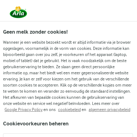
Vanaf 1 juni zijn DMK Group en Arla Foods
gefuseerd.
Lees het persbericht.
Geen melk zonder cookies!
Wanneer je een website bezoekt wordt er altijd informatie via je browser
opgeslagen, voornamelijk in de vorm van cookies. Deze informatie kan
Zoek categorie
bijvoorbeeld gaan over jou zelf, je voorkeuren of het apparaat (laptop,
mobiel of tablet) dat je gebruikt. Het is vaak noodzakelijk om de beste
gebruikerservaring te bieden. Ze slaan geen direct persoonlijke
Zoek zoektermen in te voeren
informatie op, maar het biedt wel een meer gepersonaliseerde website
Arla
Recepten
Witbrood
ervaring. Je kan er zelf voor kiezen om het gebruik van de verschillende
soorten cookies te accepteren. Klik op de verschillende kopjes om meer
Witbrood
te weten te komen en verander zo eenvoudig de standaard instellingen.
Het afkeuren van bepaalde cookies kunnen de gebruikservaring van
2 U 40 MIN.
Bereidingstijd 40 min.
•
onze website en service wel negatief beïnvloeden. Lees meer over
Google Privacy Policy
en ons
cookiebeleid
en
algemeen privacybeleid
(0)
Cookievoorkeuren beheren
Geniet van ons eenvoudige recept voor heerlijk zelfgemaakt
witbrood. Het is een prachtig luchtig brood dat 's ochtends, 's