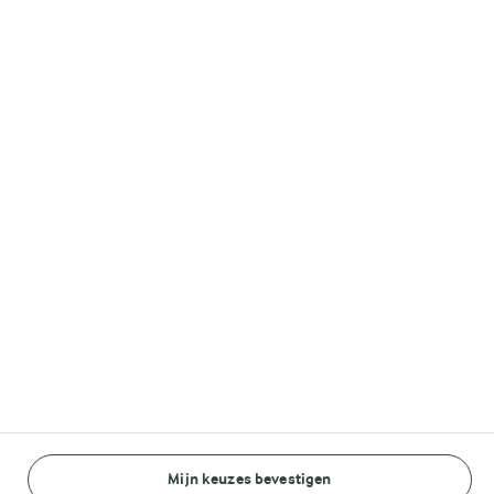
Melkunie
Lurpak®
Volg ons op
© Arla Foods amba 2026
Reopen cookie popup
Algemeen Privacybeleid
Standaard Gebruiksvoorwaarden
Mijn keuzes bevestigen