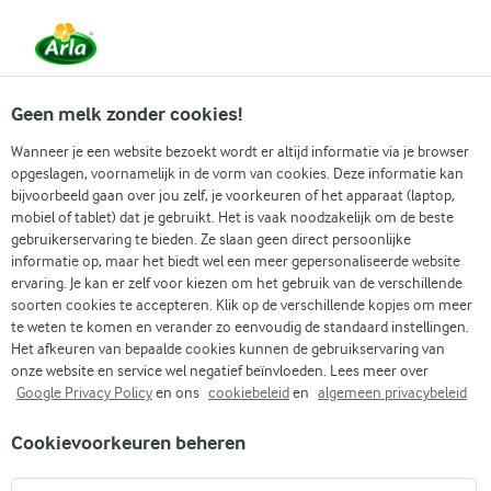
Vanaf 1 juni zijn DMK Group en Arla Foods
gefuseerd.
Lees het persbericht.
Geen melk zonder cookies!
Wanneer je een website bezoekt wordt er altijd informatie via je browser
opgeslagen, voornamelijk in de vorm van cookies. Deze informatie kan
Zoek categorie
bijvoorbeeld gaan over jou zelf, je voorkeuren of het apparaat (laptop,
mobiel of tablet) dat je gebruikt. Het is vaak noodzakelijk om de beste
gebruikerservaring te bieden. Ze slaan geen direct persoonlijke
Zoek zoektermen in te voeren
informatie op, maar het biedt wel een meer gepersonaliseerde website
Arla
Recepten
Witte chocolade kerststronk
ervaring. Je kan er zelf voor kiezen om het gebruik van de verschillende
soorten cookies te accepteren. Klik op de verschillende kopjes om meer
Witte chocolade
te weten te komen en verander zo eenvoudig de standaard instellingen.
kerststronk
Het afkeuren van bepaalde cookies kunnen de gebruikservaring van
onze website en service wel negatief beïnvloeden. Lees meer over
Google Privacy Policy
en ons
cookiebeleid
en
algemeen privacybeleid
40 MIN.
Kooktijd 40 min.
(1)
•
Cookievoorkeuren beheren
Maak je feesttafel compleet met deze heerlijke witte
chocolade kerststronk. Het is een frisse variant op de