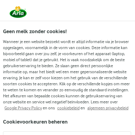
Vanaf 1 juni zijn DMK Group en Arla Foods
gefuseerd.
Lees het persbericht.
Geen melk zonder cookies!
Wanneer je een website bezoekt wordt er altijd informatie via je browser
opgeslagen, voornamelijk in de vorm van cookies. Deze informatie kan
Zoek categorie
bijvoorbeeld gaan over jou zelf, je voorkeuren of het apparaat (laptop,
mobiel of tablet) dat je gebruikt. Het is vaak noodzakelijk om de beste
gebruikerservaring te bieden. Ze slaan geen direct persoonlijke
Zoek zoektermen in te voeren
informatie op, maar het biedt wel een meer gepersonaliseerde website
Arla
Recepten
Gebakken Cheesecake
ervaring. Je kan er zelf voor kiezen om het gebruik van de verschillende
soorten cookies te accepteren. Klik op de verschillende kopjes om meer
Gebakken Cheesecake
te weten te komen en verander zo eenvoudig de standaard instellingen.
Het afkeuren van bepaalde cookies kunnen de gebruikservaring van
1 U
(0)
onze website en service wel negatief beïnvloeden. Lees meer over
Google Privacy Policy
en ons
cookiebeleid
en
algemeen privacybeleid
Deze gebakken cheesecake heeft een romige
Cookievoorkeuren beheren
roomkaasvulling en een krokante amandelkoekjesbodem.
We voegen wat witte kaas en citroen toe aan de vulling voor