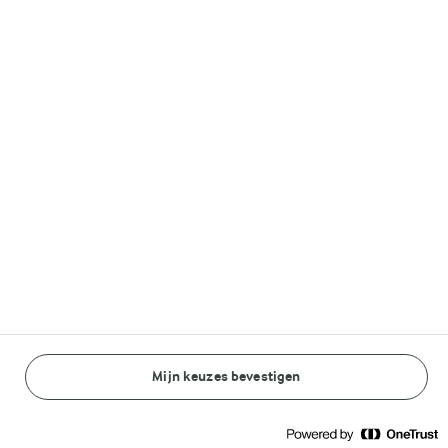
Volg ons op
© Arla Foods amba 2026
Reopen cookie popup
Algemeen Privacybeleid
Standaard Gebruiksvoorwaarden
Mijn keuzes bevestigen
BEREIDINGSWIJZE
INGREDIËNTEN
Cookieverklaring