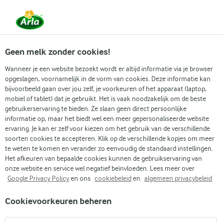
Vanaf 1 juni zijn DMK Group en Arla Foods
gefuseerd.
Lees het persbericht.
Geen melk zonder cookies!
Wanneer je een website bezoekt wordt er altijd informatie via je browser
opgeslagen, voornamelijk in de vorm van cookies. Deze informatie kan
Zoek categorie
bijvoorbeeld gaan over jou zelf, je voorkeuren of het apparaat (laptop,
mobiel of tablet) dat je gebruikt. Het is vaak noodzakelijk om de beste
gebruikerservaring te bieden. Ze slaan geen direct persoonlijke
Zoek zoektermen in te voeren
informatie op, maar het biedt wel een meer gepersonaliseerde website
Arla
Recepten
Yorkshire puddings
ervaring. Je kan er zelf voor kiezen om het gebruik van de verschillende
soorten cookies te accepteren. Klik op de verschillende kopjes om meer
Yorkshire puddings
te weten te komen en verander zo eenvoudig de standaard instellingen.
Het afkeuren van bepaalde cookies kunnen de gebruikservaring van
(1)
onze website en service wel negatief beïnvloeden. Lees meer over
Google Privacy Policy
en ons
cookiebeleid
en
algemeen privacybeleid
Verwen je vrienden en familie met een portie heerlijke en
Cookievoorkeuren beheren
luchtige Yorkshire puddings. Deze heerlijke, luchtige
puddings zijn perfect voor grote sociale bijeenkomsten of