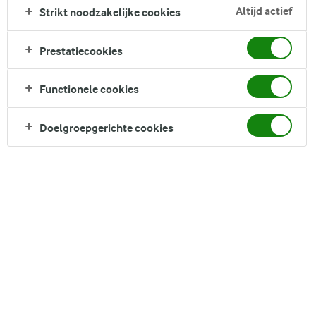
Altijd actief
Strikt noodzakelijke cookies
Prestatiecookies
Functionele cookies
Doelgroepgerichte cookies
Arla Biologisch skyr is van nature rijk aan eiwit en is
lactosevrij*. Lekker voor bij jouw ontbijt. Onze skyr wordt
puur natuurlijk, volgens biologische richtlijnen gemaakt.