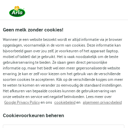
Vanaf 1 juni zijn DMK Group en Arla Foods
gefuseerd.
Lees het persbericht.
Geen melk zonder cookies!
Wanneer je een website bezoekt wordt er altijd informatie via je browser
opgeslagen, voornamelijk in de vorm van cookies. Deze informatie kan
Wat is biologisch
Producten
Duurza
bijvoorbeeld gaan over jou zelf, je voorkeuren of het apparaat (laptop,
mobiel of tablet) dat je gebruikt. Het is vaak noodzakelijk om de beste
gebruikerservaring te bieden. Ze slaan geen direct persoonlijke
informatie op, maar het biedt wel een meer gepersonaliseerde website
ervaring. Je kan er zelf voor kiezen om het gebruik van de verschillende
Arla
Arla assortiment
Biologisch
soorten cookies te accepteren. Klik op de verschillende kopjes om meer
te weten te komen en verander zo eenvoudig de standaard instellingen.
Arla® Bio Skyr naturel 450
Het afkeuren van bepaalde cookies kunnen de gebruikservaring van
g
onze website en service wel negatief beïnvloeden. Lees meer over
Google Privacy Policy
en ons
cookiebeleid
en
algemeen privacybeleid
Koop direct bij:
Cookievoorkeuren beheren