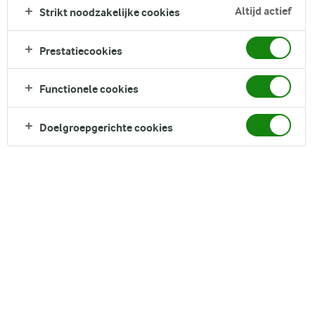
Altijd actief
Strikt noodzakelijke cookies
Prestatiecookies
Functionele cookies
Doelgroepgerichte cookies
IN SAMENWERKING MET DE NATUUR
Open je ogen, kies voor
lekker puur
Biologisch is in de basis eigenlijk heel simpel: zuivel wordt op
een natuurlijke manier gemaakt. De boer werkt in harmonie
met de natuur en grijpt zo min mogelijk in. Alleen als het aan
alle regels voldoet, mag je deze zuivel ‘biologisch’ noemen.
Binnen biologisch staan vier basisprincipes centraal: