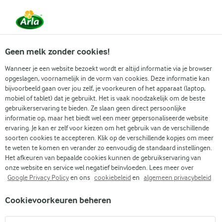
Vanaf 1 juni zijn DMK Group en Arla Foods
gefuseerd.
Lees het persbericht.
Geen melk zonder cookies!
Wanneer je een website bezoekt wordt er altijd informatie via je browser
opgeslagen, voornamelijk in de vorm van cookies. Deze informatie kan
Arla Biologisch
Biodiversiteit
Dieren
bijvoorbeeld gaan over jou zelf, je voorkeuren of het apparaat (laptop,
mobiel of tablet) dat je gebruikt. Het is vaak noodzakelijk om de beste
gebruikerservaring te bieden. Ze slaan geen direct persoonlijke
informatie op, maar het biedt wel een meer gepersonaliseerde website
ervaring. Je kan er zelf voor kiezen om het gebruik van de verschillende
soorten cookies te accepteren. Klik op de verschillende kopjes om meer
te weten te komen en verander zo eenvoudig de standaard instellingen.
Het afkeuren van bepaalde cookies kunnen de gebruikservaring van
onze website en service wel negatief beïnvloeden. Lees meer over
Google Privacy Policy
en ons
cookiebeleid
en
algemeen privacybeleid
WAT IS BIOLOGISCH
Cookievoorkeuren beheren