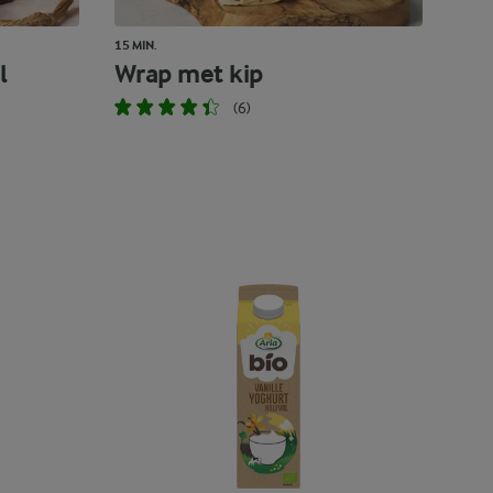
15 MIN.
l
Wrap met kip
(6)