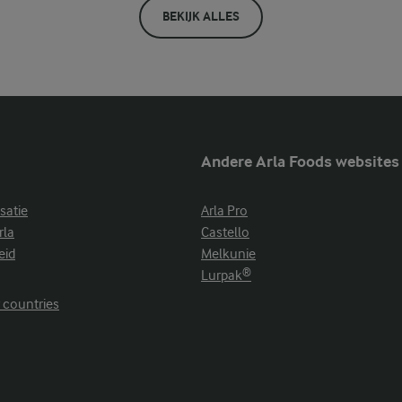
BEKIJK ALLES
Andere Arla Foods websites
satie
Arla Pro
rla
Castello
eid
Melkunie
Lurpak®
r countries