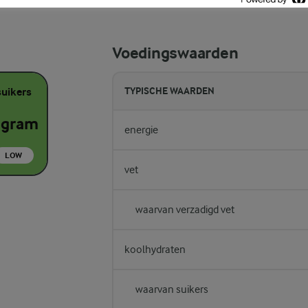
Voedingswaarden
suikers
TYPISCHE WAARDEN
 gram
energie
LOW
vet
waarvan verzadigd vet
koolhydraten
waarvan suikers