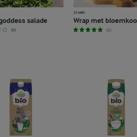
15 MIN.
goddess salade
Wrap met bloemkoo
(0)
(1)