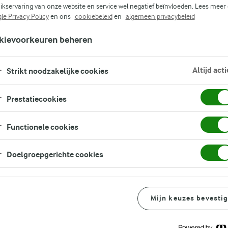
ikservaring van onze website en service wel negatief beïnvloeden. Lees meer
le Privacy Policy
en ons
cookiebeleid
en
algemeen privacybeleid
kievoorkeuren beheren
tten? Volle yoghurt bevat van nature
Altijd acti
Strikt noodzakelijke cookies
uur natuur, daar hoeven we niets aan
oeren geen chemische of synthetische
Prestatiecookies
Functionele cookies
Doelgroepgerichte cookies
Aanvullende informatie
Mijn keuzes bevesti