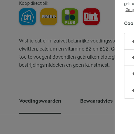
Koop direct bij:
gebru
Goog
Coo
Wist je dat er in zuivel belanrijke voedingsstoffen zi
eiwitten, calcium en vitamine B2 en B12. Gewoon p
toe te voegen! Bovendien gebruiken biologische b
bestrijdingsmiddelen en geen kunstmest.
Voedingswaarden
Bewaaradvies