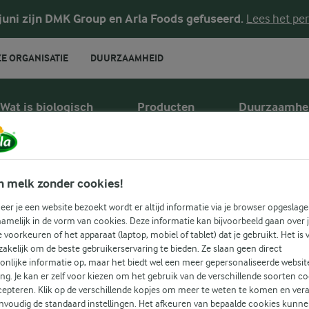
 juni zijn DMK Group en Arla Foods gefuseerd.
Lees het per
E ORGANISATIE
DUURZAAMHEID
Wat is biologisch
Producten
Duurzaamhe
n melk zonder cookies!
er je een website bezoekt wordt er altijd informatie via je browser opgeslage
yoghurt 1
amelijk in de vorm van cookies. Deze informatie kan bijvoorbeeld gaan over 
je voorkeuren of het apparaat (laptop, mobiel of tablet) dat je gebruikt. Het is 
akelijk om de beste gebruikerservaring te bieden. Ze slaan geen direct
onlijke informatie op, maar het biedt wel een meer gepersonaliseerde websit
ing. Je kan er zelf voor kiezen om het gebruik van de verschillende soorten c
cepteren. Klik op de verschillende kopjes om meer te weten te komen en ver
nvoudig de standaard instellingen. Het afkeuren van bepaalde cookies kunne