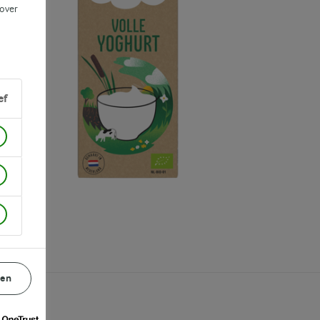
 over
ef
gen