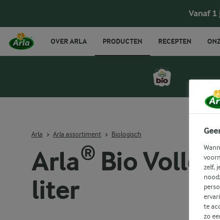
Vanaf 1
OVER ARLA
PRODUCTEN
RECEPTEN
ONZ
Gee
Arla
Arla assortiment
Biologisch
Wanne
Arla® Bio Volle 
voorn
zelf, 
noodz
liter
perso
ervar
te ac
zo ee