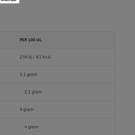
PER 100 ML
256 kj / 61 kcal
3,1 gram
2,1 gram
4 gram
4 gram