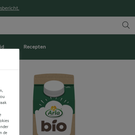
sbericht.
id
Recepten
n,
jou
vaak
e
ookies
ander
n de