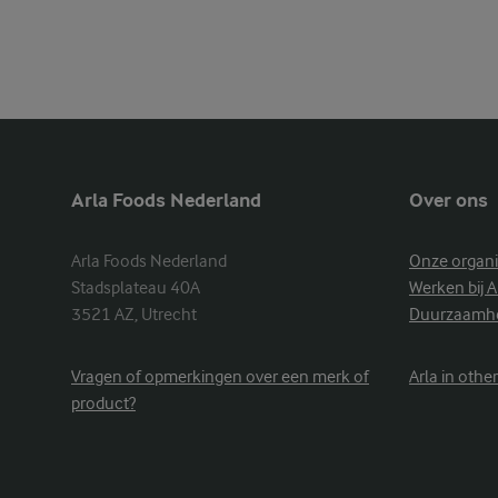
Arla Foods Nederland
Over ons
Arla Foods Nederland

Onze organi
Stadsplateau 40A

Werken bij A
3521 AZ, Utrecht
Duurzaamh
Vragen of opmerkingen over een merk of
Arla in othe
product?