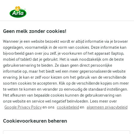
Vanaf 1 juni zijn DMK Group en Arla Foods
gefuseerd.
Lees het persbericht.
Geen melk zonder cookies!
Wanneer je een website bezoekt wordt er altijd informatie via je browser
opgeslagen, voornamelijk in de vorm van cookies. Deze informatie kan
Zoek categorie
bijvoorbeeld gaan over jou zelf, je voorkeuren of het apparaat (laptop,
mobiel of tablet) dat je gebruikt. Het is vaak noodzakelijk om de beste
gebruikerservaring te bieden. Ze slaan geen direct persoonlijke
Zoek zoektermen in te voeren
informatie op, maar het biedt wel een meer gepersonaliseerde website
Arla
Recepten
Aardappelpannenkoeken
ervaring. Je kan er zelf voor kiezen om het gebruik van de verschillende
soorten cookies te accepteren. Klik op de verschillende kopjes om meer
Aardappelpannenkoeken
te weten te komen en verander zo eenvoudig de standaard instellingen.
Het afkeuren van bepaalde cookies kunnen de gebruikservaring van
30 MIN.
(0)
onze website en service wel negatief beïnvloeden. Lees meer over
Google Privacy Policy
en ons
cookiebeleid
en
algemeen privacybeleid
Deze aardappelpannenkoeken met courgette combineren
Cookievoorkeuren beheren
de huiselijke smaak van gouden aardappelen met de milde
zoetheid van courgette. Samen met ei en bloem worden ze