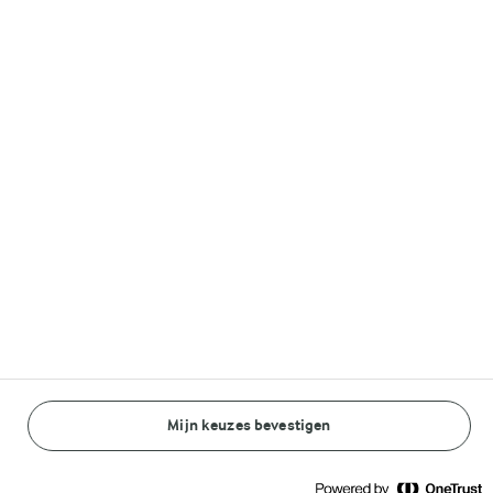
Volg ons op
© Arla Foods amba 2026
Reopen cookie popup
Algemeen Privacybeleid
Standaard Gebruiksvoorwaarden
Mijn keuzes bevestigen
BEREIDINGSWIJZE
INGREDIËNTEN
Cookieverklaring