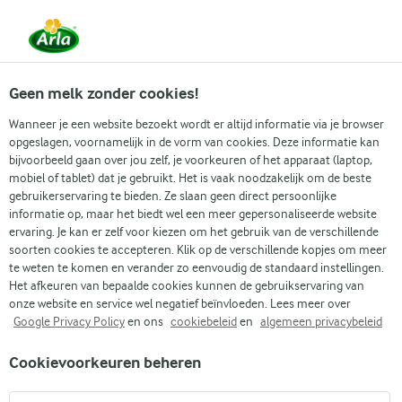
Vanaf 1 juni zijn DMK Group en Arla Foods
gefuseerd.
Lees het persbericht.
Geen melk zonder cookies!
Wanneer je een website bezoekt wordt er altijd informatie via je browser
opgeslagen, voornamelijk in de vorm van cookies. Deze informatie kan
Zoek categorie
bijvoorbeeld gaan over jou zelf, je voorkeuren of het apparaat (laptop,
mobiel of tablet) dat je gebruikt. Het is vaak noodzakelijk om de beste
gebruikerservaring te bieden. Ze slaan geen direct persoonlijke
Zoek zoektermen in te voeren
informatie op, maar het biedt wel een meer gepersonaliseerde website
Arla
Recepten
Aardappelpuree met champignonsaus
ervaring. Je kan er zelf voor kiezen om het gebruik van de verschillende
soorten cookies te accepteren. Klik op de verschillende kopjes om meer
Aardappelpuree met
te weten te komen en verander zo eenvoudig de standaard instellingen.
champignonsaus
Het afkeuren van bepaalde cookies kunnen de gebruikservaring van
onze website en service wel negatief beïnvloeden. Lees meer over
Google Privacy Policy
en ons
cookiebeleid
en
algemeen privacybeleid
30 MIN.
(0)
Cookievoorkeuren beheren
Maak indruk met deze gemakkelijke, smaakvolle en heerlijk
romige aardappelpuree met champignonsaus. Of je nu zin