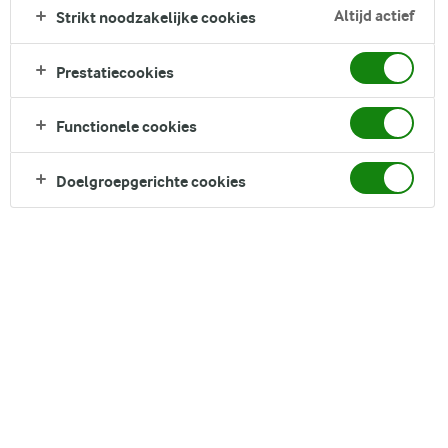
Altijd actief
Strikt noodzakelijke cookies
hebt in een klassiek diner met aardappelen en vlees of op
zoek bent naar een bijgerecht om je maaltijd wat extra's te
geven, aardappelpuree met champignonsaus is een
Prestatiecookies
veelzijdige en heerlijke optie die snel favoriet bij je gezin zal
worden. Met zijn weinige ingrediënten en snelle bereidingstijd
Functionele cookies
is het een handig bijgerecht voor gegrild vlees of
maaltijdsalades die iets extra's en hartigs nodig hebben.
Doelgroepgerichte cookies
Direct in je mandje bij:
1
DELEN