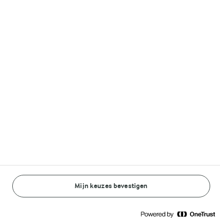
Arla Foods Nederland
Arla Foods Nederland

Stadsplateau 40A

3521 AZ, Utrecht
Vragen of opmerkingen over een merk of product?
Mijn keuzes bevestigen
Over ons