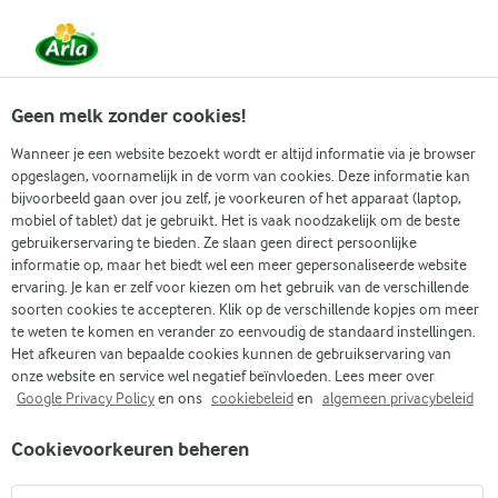
Vanaf 1 juni zijn DMK Group en Arla Foods
gefuseerd.
Lees het persbericht.
Geen melk zonder cookies!
Wanneer je een website bezoekt wordt er altijd informatie via je browser
opgeslagen, voornamelijk in de vorm van cookies. Deze informatie kan
Populaire artikelen
Eenvoudig dagelijks koken
Gidse
bijvoorbeeld gaan over jou zelf, je voorkeuren of het apparaat (laptop,
mobiel of tablet) dat je gebruikt. Het is vaak noodzakelijk om de beste
gebruikerservaring te bieden. Ze slaan geen direct persoonlijke
Recepten
Artikelen
informatie op, maar het biedt wel een meer gepersonaliseerde website
Gids: Beste zomerse ingrediënten van het seizoen
ervaring. Je kan er zelf voor kiezen om het gebruik van de verschillende
soorten cookies te accepteren. Klik op de verschillende kopjes om meer
Gids: Beste zomerse
te weten te komen en verander zo eenvoudig de standaard instellingen.
Het afkeuren van bepaalde cookies kunnen de gebruikservaring van
ingrediënten van het
onze website en service wel negatief beïnvloeden. Lees meer over
Google Privacy Policy
en ons
cookiebeleid
en
algemeen privacybeleid
seizoen
Cookievoorkeuren beheren