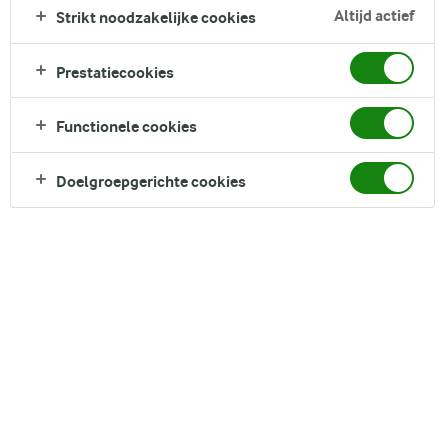
Altijd actief
Strikt noodzakelijke cookies
Prestatiecookies
Functionele cookies
Doelgroepgerichte cookies
De zomer is het seizoen waarin de natuur
ons echt verwent met een overvloed aan
fruit en groenten in hun absolute bloei. Het
is de perfecte tijd om die nieuwe zomerse
recepten uit te proberen die je al zo lang wilt
proberen, met alle geweldige producten die
dit seizoen te bieden heeft. De zomer is