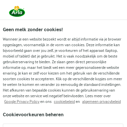
Vanaf 1 juni zijn DMK Group en Arla Foods
gefuseerd.
Lees het persbericht.
Geen melk zonder cookies!
Wanneer je een website bezoekt wordt er altijd informatie via je browser
opgeslagen, voornamelijk in de vorm van cookies. Deze informatie kan
Zoek categorie
bijvoorbeeld gaan over jou zelf, je voorkeuren of het apparaat (laptop,
mobiel of tablet) dat je gebruikt. Het is vaak noodzakelijk om de beste
gebruikerservaring te bieden. Ze slaan geen direct persoonlijke
Zoek zoektermen in te voeren
informatie op, maar het biedt wel een meer gepersonaliseerde website
Arla
Recepten
Asperge cordon bleu
ervaring. Je kan er zelf voor kiezen om het gebruik van de verschillende
soorten cookies te accepteren. Klik op de verschillende kopjes om meer
Asperge cordon bleu
te weten te komen en verander zo eenvoudig de standaard instellingen.
Het afkeuren van bepaalde cookies kunnen de gebruikservaring van
Kooktijd 35 min.
(0)
•
onze website en service wel negatief beïnvloeden. Lees meer over
Google Privacy Policy
en ons
cookiebeleid
en
algemeen privacybeleid
Ons recept voor asperge cordon bleu blaast een klassieker
Cookievoorkeuren beheren
nieuw leven in. In plaats van schnitzel spelen malse witte
asperges de hoofdrol. Ze worden strak omhuld met romige