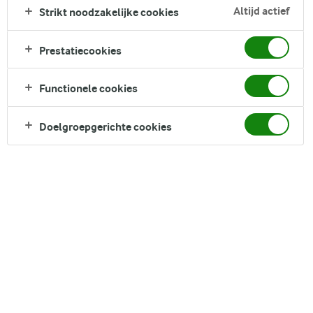
Goudse kaas en ham, daarna gepaneerd in knapperige
Altijd actief
Strikt noodzakelijke cookies
broodkruimels en goudbruin gebakken tot perfectie. Een
huisgemaakt en rustiek gerecht, met een vleugje elegantie.
Prestatiecookies
Perfect voor een gezellig familiediner!
Direct in je mandje bij:
Functionele cookies
Doelgroepgerichte cookies
DELEN
Ingrediënten