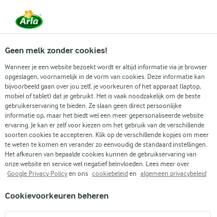
Vanaf 1 juni zijn DMK Group en Arla Foods
gefuseerd.
Lees het persbericht.
Geen melk zonder cookies!
Wanneer je een website bezoekt wordt er altijd informatie via je browser
opgeslagen, voornamelijk in de vorm van cookies. Deze informatie kan
Zoek categorie
bijvoorbeeld gaan over jou zelf, je voorkeuren of het apparaat (laptop,
mobiel of tablet) dat je gebruikt. Het is vaak noodzakelijk om de beste
gebruikerservaring te bieden. Ze slaan geen direct persoonlijke
Zoek zoektermen in te voeren
informatie op, maar het biedt wel een meer gepersonaliseerde website
Arla
Recepten
Auberginerolletjes
ervaring. Je kan er zelf voor kiezen om het gebruik van de verschillende
soorten cookies te accepteren. Klik op de verschillende kopjes om meer
Auberginerolletjes
te weten te komen en verander zo eenvoudig de standaard instellingen.
Het afkeuren van bepaalde cookies kunnen de gebruikservaring van
40 MIN.
(0)
onze website en service wel negatief beïnvloeden. Lees meer over
Google Privacy Policy
en ons
cookiebeleid
en
algemeen privacybeleid
Ga mee op een culinaire reis met deze heerlijke
Cookievoorkeuren beheren
auberginerolletjes, geïnspireerd door de smaken van de
Middellandse Zee. Gegrilde aubergine wordt gevuld met ham,