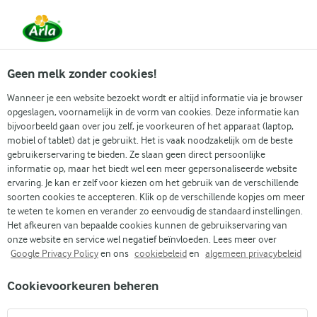
Vanaf 1 juni zijn DMK Group en Arla Foods
gefuseerd.
Lees het persbericht.
Geen melk zonder cookies!
Wanneer je een website bezoekt wordt er altijd informatie via je browser
opgeslagen, voornamelijk in de vorm van cookies. Deze informatie kan
Zoek categorie
bijvoorbeeld gaan over jou zelf, je voorkeuren of het apparaat (laptop,
mobiel of tablet) dat je gebruikt. Het is vaak noodzakelijk om de beste
gebruikerservaring te bieden. Ze slaan geen direct persoonlijke
Zoek zoektermen in te voeren
informatie op, maar het biedt wel een meer gepersonaliseerde website
Arla
Recepten
Bananensmoothie met pindakaas
ervaring. Je kan er zelf voor kiezen om het gebruik van de verschillende
soorten cookies te accepteren. Klik op de verschillende kopjes om meer
Bananensmoothie met
te weten te komen en verander zo eenvoudig de standaard instellingen.
pindakaas
Het afkeuren van bepaalde cookies kunnen de gebruikservaring van
onze website en service wel negatief beïnvloeden. Lees meer over
Google Privacy Policy
en ons
cookiebeleid
en
algemeen privacybeleid
10 MIN.
(0)
Cookievoorkeuren beheren
Geniet van een rijke, romige bananensmoothie met
pindakaas. Het is een schuimige, zijdezachte traktatie met