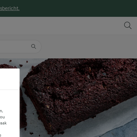
sbericht.
DELEN
PRINT
n,
jou
vaak
e