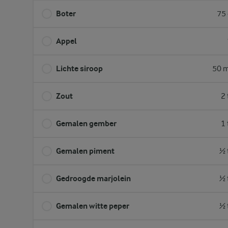
Boter
75 
Appel
Lichte siroop
50 m
Zout
2 
Gemalen gember
1 
Gemalen piment
½ 
Gedroogde marjolein
½ 
Gemalen witte peper
½ 