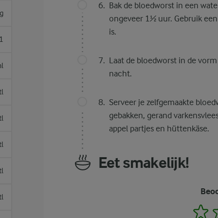
Bak de bloedworst in een wate
g
ongeveer 1½ uur. Gebruik een
is.
1
Laat de bloedworst in de vorm 
l
nacht.
tl
Serveer je zelfgemaakte bloedw
gebakken, gerand varkensvlee
tl
appel partjes en hüttenkäse.
tl
Eet smakelijk!
tl
Beoo
tl
1