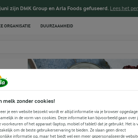
 juni zijn DMK Group en Arla Foods gefuseerd.
Lees het per
E ORGANISATIE
DUURZAAMHEID
te voeren
n melk zonder cookies!
er je een website bezoekt wordt er altijd informatie via je browser opgeslage
amelijk in de vorm van cookies. Deze informatie kan bijvoorbeeld gaan over 
(0)
je voorkeuren of het apparaat (laptop, mobiel of tablet) dat je gebruikt. Het is 
akelijk om de beste gebruikerservaring te bieden. Ze slaan geen direct
tse
onlijke informatie op, maar het biedt wel een meer gepersonaliseerde websit