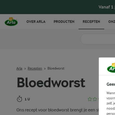
Bloedworst
Vanaf 1
OVER ARLA
PRODUCTEN
RECEPTEN
ONZ
Zoek categorie
Zoek zoektermen in 
Arla
Recepten
Bloedworst
Bloedworst
Gee
Wanne
voorn
1 U
zelf, 
noodz
Ons recept voor bloedworst brengt je een stukje Bri
perso