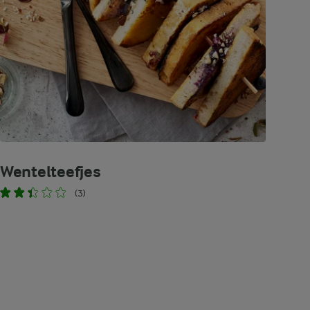
Wentelteefjes
(3)