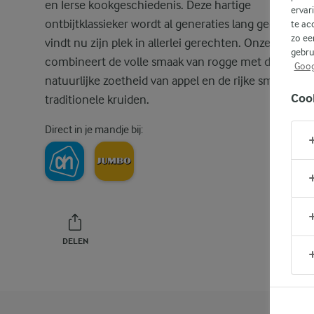
en Ierse kookgeschiedenis. Deze hartige
ervar
ontbijtklassieker wordt al generaties lang gegeten e
te ac
zo ee
vindt nu zijn plek in allerlei gerechten. Onze versie
gebru
combineert de volle smaak van rogge met de
Goog
natuurlijke zoetheid van appel en de rijke smaak van
Coo
traditionele kruiden.
Direct in je mandje bij:
DELEN
PRINT