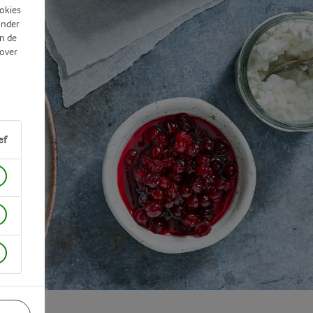
ookies
ander
n de
 over
ef