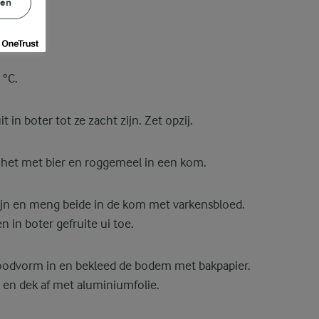
gen
 °C.
it in boter tot ze zacht zijn. Zet opzij.
 het met bier en roggemeel in een kom.
fijn en meng beide in de kom met varkensbloed.
n in boter gefruite ui toe.
roodvorm in en bekleed de bodem met bakpapier.
 en dek af met aluminiumfolie.