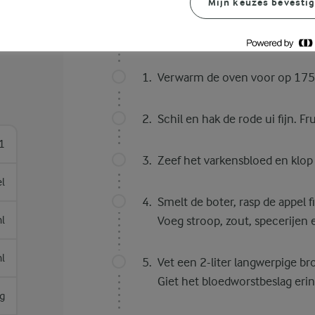
Mijn keuzes bevesti
Bereidingswijze
Verwarm de oven voor op 175
Schil en hak de rode ui fijn. Fru
1
Zeef het varkensbloed en klop
el
Smelt de boter, rasp de appel 
l
Voeg stroop, zout, specerijen e
l
Vet een 2-liter langwerpige b
Giet het bloedworstbeslag erin
g