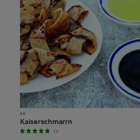
1 U
Kaiserschmarrn
(1)