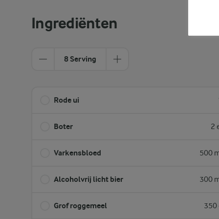
Ingrediënten
8 Serving
Rode ui
Boter
2 
Varkensbloed
500 m
Alcoholvrij licht bier
300 m
Grof roggemeel
350 