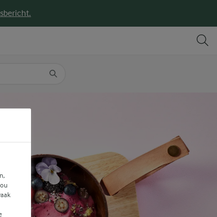
sbericht.
DELEN
PRINT
n,
jou
vaak
e