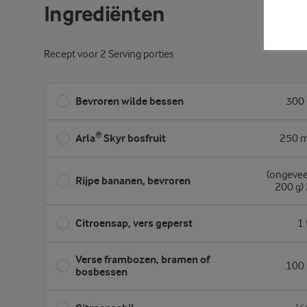
Ingrediënten
Recept voor 2 Serving porties
Bevroren wilde bessen
300 
Arla® Skyr bosfruit
250 m
(ongevee
Rijpe bananen, bevroren
200 g)
Citroensap, vers geperst
1 
Verse frambozen, bramen of
100 
bosbessen