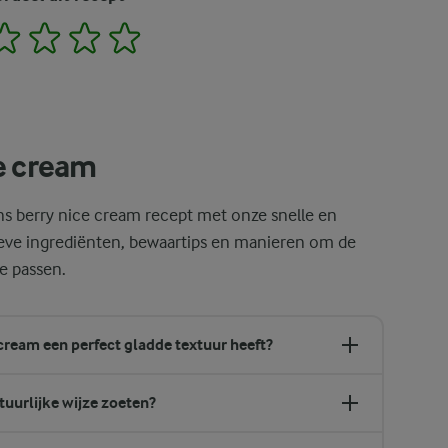
2
3
4
5
e cream
s berry nice cream recept met onze snelle en
ieve ingrediënten, bewaartips en manieren om de
e passen.
 cream een perfect gladde textuur heeft?
tuurlijke wijze zoeten?