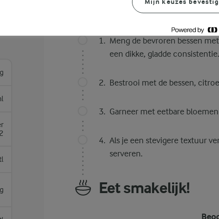
Mijn keuzes bevesti
Bereidingswijze
Meng de bevroren bessen met 
een dikke, gladde consistenti
g
Bestrooi met de bessen, citro
l
Garneer met eetbare bloemen e
r
 2
Als je een stevigere textuur ve
serveren.
tl
Eet smakelijk!
g
Beoo