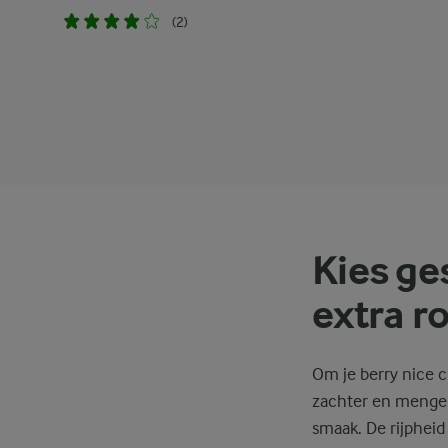
(2)
Kies ge
extra r
Om je berry nice c
zachter en mengen 
smaak. De rijpheid