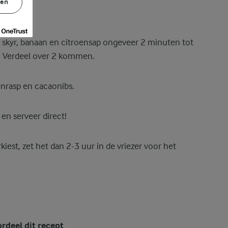
gen
skyr, banaan en citroensap ongeveer 2 minuten tot
e. Verdeel over 2 kommen.
enrasp en cacaonibs.
n serveer direct!
rkiest, zet het dan 2-3 uur in de vriezer voor het
rdeel dit recept