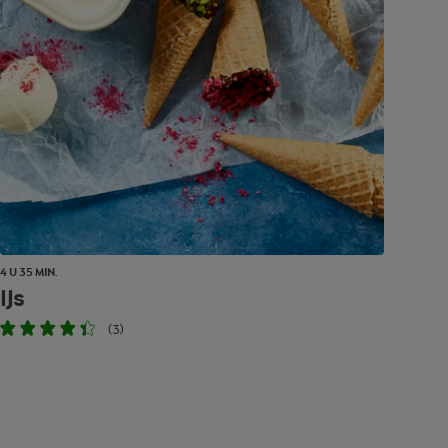
4 U 35 MIN.
IJs
(3)