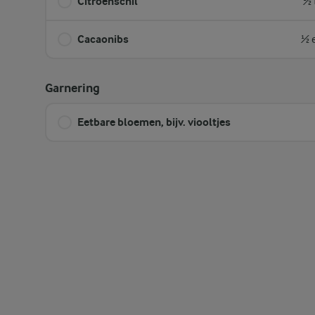
Citroenschil
½ 
Cacaonibs
½ 
Garnering
Eetbare bloemen, bijv. viooltjes