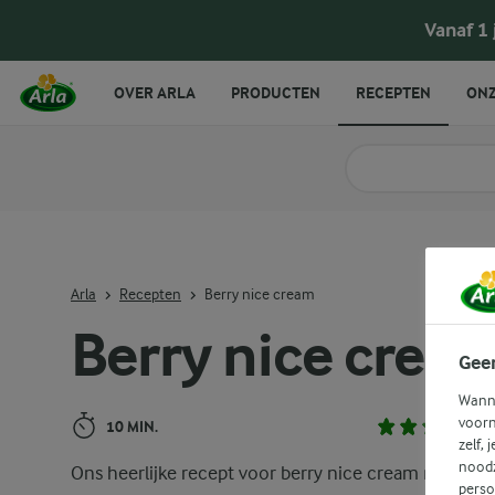
Berry nice cream
Vanaf 1
OVER ARLA
PRODUCTEN
RECEPTEN
ONZ
Zoek categorie
Zoek zoektermen in 
Arla
Recepten
Berry nice cream
Berry nice crea
Gee
Wanne
voorn
10 MIN.
zelf, 
noodz
Ons heerlijke recept voor berry nice cream mengt
perso