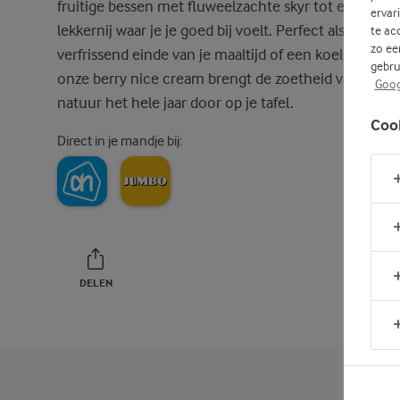
fruitige bessen met fluweelzachte skyr tot een zach
ervar
lekkernij waar je je goed bij voelt. Perfect als een
te ac
zo ee
verfrissend einde van je maaltijd of een koele snack,
gebru
onze berry nice cream brengt de zoetheid van de
Goog
natuur het hele jaar door op je tafel.
Coo
Direct in je mandje bij:
DELEN
PRINT