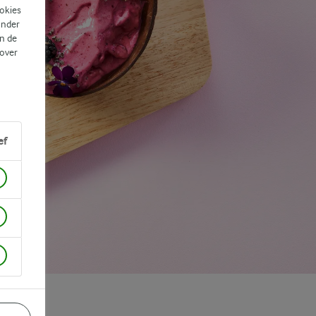
ookies
ander
n de
 over
ef