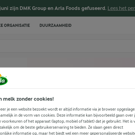
 juni zijn DMK Group en Arla Foods gefuseerd.
Lees het per
E ORGANISATIE
DUURZAAMHEID
te voeren
m
n melk zonder cookies!
er je een website bezoekt wordt er altijd informatie via je browser opgeslage
amelijk in de vorm van cookies. Deze informatie kan bijvoorbeeld gaan over 
(1)
je voorkeuren of het apparaat (laptop, mobiel of tablet) dat je gebruikt. Het is 
akelijk om de beste gebruikerservaring te bieden. Ze slaan geen direct
onlijke informatie op, maar het biedt wel een meer gepersonaliseerde websit