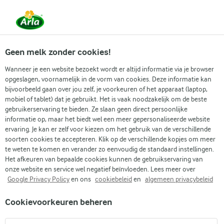
Vanaf 1 juni zijn DMK Group en Arla Foods
gefuseerd.
Lees het persbericht.
Geen melk zonder cookies!
Wanneer je een website bezoekt wordt er altijd informatie via je browser
opgeslagen, voornamelijk in de vorm van cookies. Deze informatie kan
Zoek categorie
bijvoorbeeld gaan over jou zelf, je voorkeuren of het apparaat (laptop,
mobiel of tablet) dat je gebruikt. Het is vaak noodzakelijk om de beste
gebruikerservaring te bieden. Ze slaan geen direct persoonlijke
Zoek zoektermen in te voeren
informatie op, maar het biedt wel een meer gepersonaliseerde website
Arla
Recepten
Blauwe bessen frambozen smoothie
ervaring. Je kan er zelf voor kiezen om het gebruik van de verschillende
soorten cookies te accepteren. Klik op de verschillende kopjes om meer
Blauwe bessen frambozen
te weten te komen en verander zo eenvoudig de standaard instellingen.
smoothie
Het afkeuren van bepaalde cookies kunnen de gebruikservaring van
onze website en service wel negatief beïnvloeden. Lees meer over
Google Privacy Policy
en ons
cookiebeleid
en
algemeen privacybeleid
10 MIN.
(0)
Cookievoorkeuren beheren
Romig en heerlijk, dit smoothierecept met frambozen en
blauwe bessen zal je, je smaakpapillen en iedereen met wie je