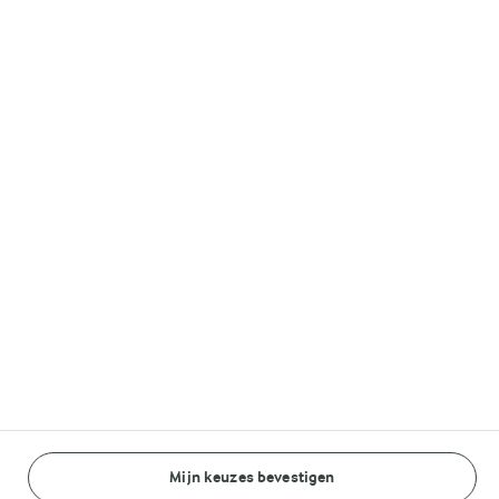
Melkunie
Lurpak®
Volg ons op
© Arla Foods amba 2026
Reopen cookie popup
Algemeen Privacybeleid
Standaard Gebruiksvoorwaarden
Mijn keuzes bevestigen