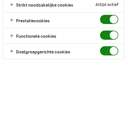
de gember zorgt voor een aangename milde warmte.
Altijd actief
Strikt noodzakelijke cookies
Gemaakt met vergruisd ijs en babyspinazie, is dit heerlijke
drankje een lust voor het oog en een geweldige drank om
Prestatiecookies
van te genieten wanneer je zin hebt in iets heerlijks.
Direct in je mandje bij:
Functionele cookies
Doelgroepgerichte cookies
DELEN
Ingrediënten