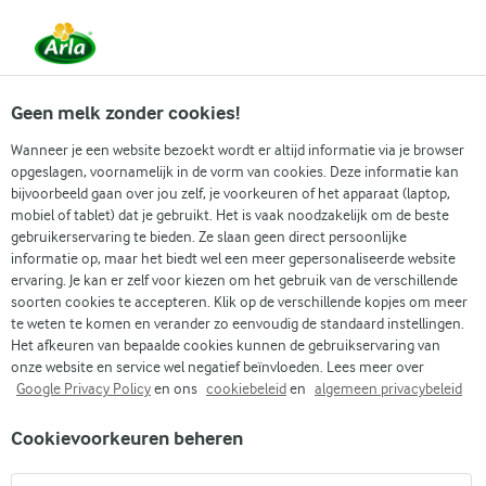
Vanaf 1 juni zijn DMK Group en Arla Foods
gefuseerd.
Lees het persbericht.
Geen melk zonder cookies!
Wanneer je een website bezoekt wordt er altijd informatie via je browser
opgeslagen, voornamelijk in de vorm van cookies. Deze informatie kan
Zoek categorie
bijvoorbeeld gaan over jou zelf, je voorkeuren of het apparaat (laptop,
mobiel of tablet) dat je gebruikt. Het is vaak noodzakelijk om de beste
gebruikerservaring te bieden. Ze slaan geen direct persoonlijke
Zoek zoektermen in te voeren
informatie op, maar het biedt wel een meer gepersonaliseerde website
Arla
Recepten
Spinazie smoothie
ervaring. Je kan er zelf voor kiezen om het gebruik van de verschillende
soorten cookies te accepteren. Klik op de verschillende kopjes om meer
Spinazie smoothie
te weten te komen en verander zo eenvoudig de standaard instellingen.
Het afkeuren van bepaalde cookies kunnen de gebruikservaring van
10 MIN.
(0)
onze website en service wel negatief beïnvloeden. Lees meer over
Google Privacy Policy
en ons
cookiebeleid
en
algemeen privacybeleid
Deze verkoelende spinazie smoothie is fris, zoet en groen.
Cookievoorkeuren beheren
Het is een eenvoudig te maken optie, boordevol zoete en
verse smaken van het sinaasappelsap en de banaan, terwijl