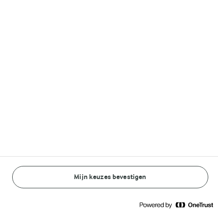
Volg ons op
© Arla Foods amba 2026
Reopen cookie popup
Algemeen Privacybeleid
Standaard Gebruiksvoorwaarden
Mijn keuzes bevestigen
BEREIDINGSWIJZE
INGREDIËNTEN
Cookieverklaring
Betaal verklaring