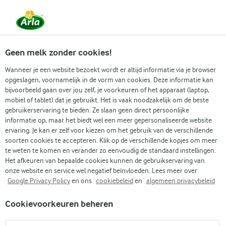
Vanaf 1 juni zijn DMK Group en Arla Foods
gefuseerd.
Lees het persbericht.
Geen melk zonder cookies!
Wanneer je een website bezoekt wordt er altijd informatie via je browser
opgeslagen, voornamelijk in de vorm van cookies. Deze informatie kan
Zoek categorie
bijvoorbeeld gaan over jou zelf, je voorkeuren of het apparaat (laptop,
mobiel of tablet) dat je gebruikt. Het is vaak noodzakelijk om de beste
gebruikerservaring te bieden. Ze slaan geen direct persoonlijke
Zoek zoektermen in te voeren
informatie op, maar het biedt wel een meer gepersonaliseerde website
Arla
Recepten
Boerenkool en fruit smoothie
ervaring. Je kan er zelf voor kiezen om het gebruik van de verschillende
soorten cookies te accepteren. Klik op de verschillende kopjes om meer
Boerenkool en fruit
te weten te komen en verander zo eenvoudig de standaard instellingen.
smoothie
Het afkeuren van bepaalde cookies kunnen de gebruikservaring van
onze website en service wel negatief beïnvloeden. Lees meer over
Google Privacy Policy
en ons
cookiebeleid
en
algemeen privacybeleid
10 MIN.
(0)
Cookievoorkeuren beheren
Duik in de levendige wereld van onze groene boerenkool en
fruit smoothie, waar de weelderige zoetheid van mango de