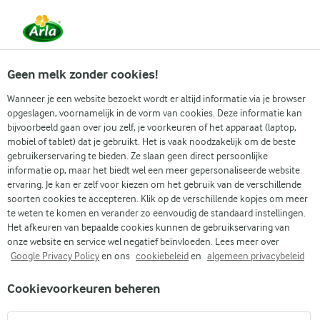
Vanaf 1 juni zijn DMK Group en Arla Foods
gefuseerd.
Lees het persbericht.
Geen melk zonder cookies!
Wanneer je een website bezoekt wordt er altijd informatie via je browser
opgeslagen, voornamelijk in de vorm van cookies. Deze informatie kan
Zoek categorie
bijvoorbeeld gaan over jou zelf, je voorkeuren of het apparaat (laptop,
mobiel of tablet) dat je gebruikt. Het is vaak noodzakelijk om de beste
gebruikerservaring te bieden. Ze slaan geen direct persoonlijke
Zoek zoektermen in te voeren
informatie op, maar het biedt wel een meer gepersonaliseerde website
Arla
Recepten
Cake met bessen en skyr
ervaring. Je kan er zelf voor kiezen om het gebruik van de verschillende
soorten cookies te accepteren. Klik op de verschillende kopjes om meer
Cake met bessen en skyr
te weten te komen en verander zo eenvoudig de standaard instellingen.
Het afkeuren van bepaalde cookies kunnen de gebruikservaring van
1 U 20 MIN.
(0)
onze website en service wel negatief beïnvloeden. Lees meer over
Google Privacy Policy
en ons
cookiebeleid
en
algemeen privacybeleid
Geniet van de heerlijke mix van onze bessencake met skyr. De
Cookievoorkeuren beheren
romige vanilleskyr geeft het een zachte, smeuïge textuur,
terwijl verse blauwe bessen en frambozen voor een explosie