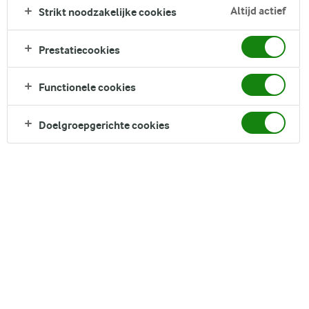
van smaken zorgen. Maak het af met een lepel skyr en wat
Altijd actief
Strikt noodzakelijke cookies
gevriesdroogde frambozen voor een elegante touch. Perfect
voor het ontbijt of als tussendoortje.
Prestatiecookies
Direct in je mandje bij:
Functionele cookies
Doelgroepgerichte cookies
DELEN
Ingrediënten
1 cake