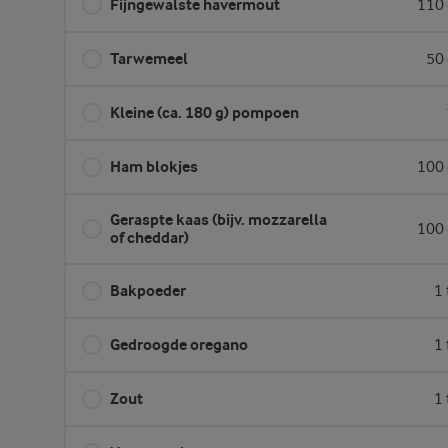
Fijngewalste havermout
110 
Tarwemeel
50 
Kleine (ca. 180 g) pompoen
Ham blokjes
100 
Geraspte kaas (bijv. mozzarella
100 
of cheddar)
Bakpoeder
1 
Gedroogde oregano
1 
Zout
1 