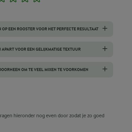
 OP EEN ROOSTER VOOR HET PERFECTE RESULTAAT
ster te laten afkoelen om hun perfecte textuur te behouden. Door dez
 APART VOOR EEN GELIJKMATIGE TEXTUUR
geheel. Dit vormt een gelijkmatige basis voordat je de droge ingredi
 DOORHEEN OM TE VEEL MIXEN TE VOORKOMEN
aas voorzichtig door het beslag te spatelen, blijft het luchtig. Als
vragen hieronder nog even door zodat je zo goed