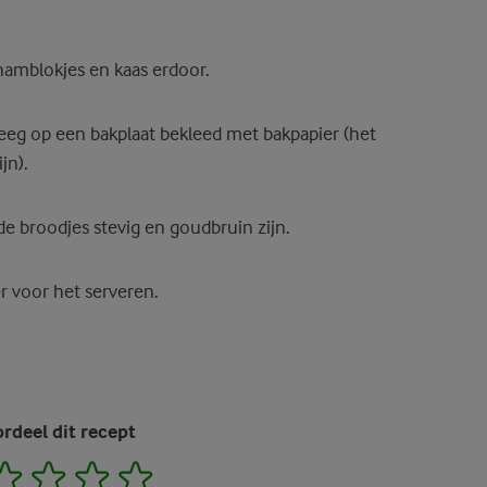
amblokjes en kaas erdoor.
deeg op een bakplaat bekleed met bakpapier (het
jn).
e broodjes stevig en goudbruin zijn.
r voor het serveren.
rdeel dit recept
2
3
4
5