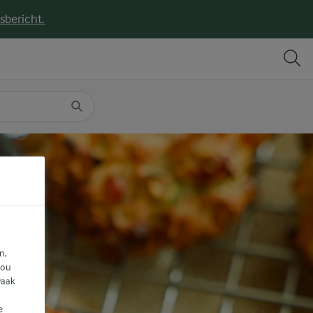
sbericht.
DELEN
PRINT
n,
jou
vaak
e