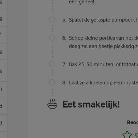
een geheel.
g
g
Spatel de geraspte pompoen, h
1
Schep kleine porties van het 
deeg zal een beetje plakkerig zi
g
Bak 25-30 minuten, of totdat d
g
Laat ze afkoelen op een rooste
tl
Eet smakelijk!
tl
Beoo
tl
1