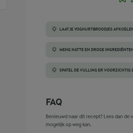
LAAT JE YOGHURTBROODJES AFKOELEN
Het is cruciaal om de broodjes op een roo
MENG NATTE EN DROGE INGREDIËNTEN
Klop eerst de skyr en eieren tot een glad 
SPATEL DE VULLING ER VOORZICHTIG
Door de geraspte pompoen, hamblokjes en k
FAQ
Benieuwd naar dit recept? Lees dan de 
mogelijk op weg kan.