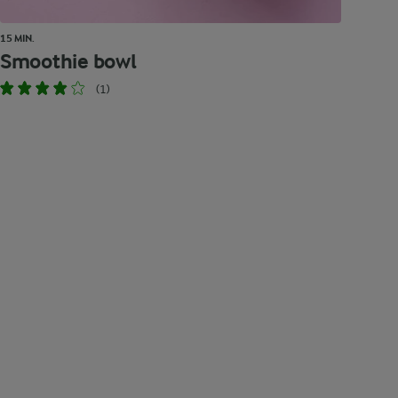
15 MIN.
Smoothie bowl
(1)