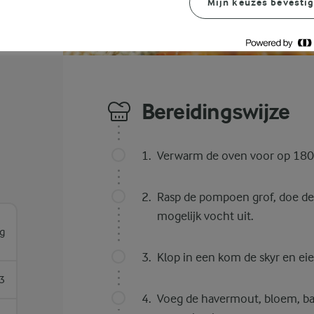
Mijn keuzes bevesti
Bereidingswijze
Verwarm de oven voor op 180°
Rasp de pompoen grof, doe de 
mogelijk vocht uit.
g
Klop in een kom de skyr en eie
3
Voeg de havermout, bloem, ba