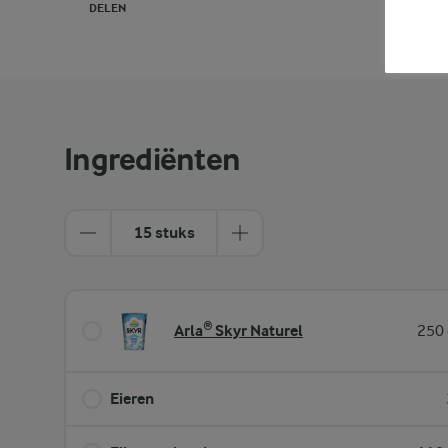
DELEN
PRINT
Ingrediënten
15 stuks
Arla® Skyr Naturel
250 
Eieren