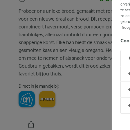
ervar
te ac
Probeer ons unieke brood, gemaakt met romige sky
zo ee
voor een nieuwe draai aan brood. Dit recept
gebru
combineert havermout, verse pompoen en hartige
Goog
hamblokjes, allemaal omhuld door een goudbruine,
Coo
knapperige korst. Elke hap biedt de smaak van
gesmolten kaas en een vleugje oregano. Het is perfe
om mee te nemen of als snack voor onderweg.
Goudbruin gebakken, wordt dit brood zeker een ni
favoriet bij jou thuis.
Direct in je mandje bij: