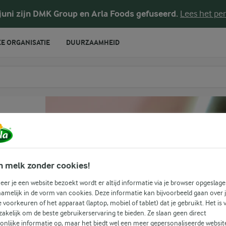
 juni zijn DMK Group en Arla Foods gefuseerd.
Lees het per
E ORGANISATIE
DUURZAAMHEID
te voeren
n melk zonder cookies!
er je een website bezoekt wordt er altijd informatie via je browser opgeslage
amelijk in de vorm van cookies. Deze informatie kan bijvoorbeeld gaan over 
je voorkeuren of het apparaat (laptop, mobiel of tablet) dat je gebruikt. Het is 
akelijk om de beste gebruikerservaring te bieden. Ze slaan geen direct
onlijke informatie op, maar het biedt wel een meer gepersonaliseerde websit
(1)