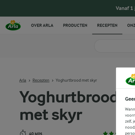
Yoghurtbrood met skyr
Vanaf 1
OVER ARLA
PRODUCTEN
RECEPTEN
ONZ
Zoek categorie
Zoek zoektermen in 
Arla
Recepten
Yoghurtbrood met skyr
Yoghurtbrood
Gee
met skyr
Wanne
voorn
zelf, 
noodz
perso
40 MIN.