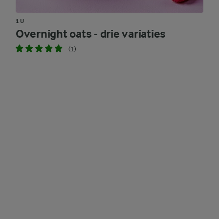
1 U
Overnight oats - drie variaties
(1)