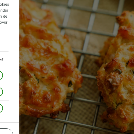
ookies
ander
n de
 over
ef