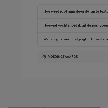
Hoe weet ik of mijn deeg de juiste text
Hoeveel vocht moet ik uit de pompoen
Wat zorgt ervoor dat yoghurtbrood niet
VOEDINGSWAARDE
Energie-inhoud:
1287 Kcal
16,8 gram vezels
vezels
95,1 gram eiwit
eiwit