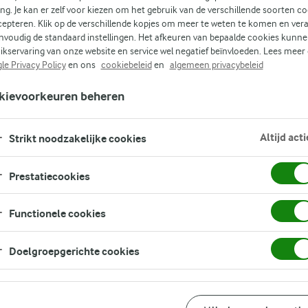
ing. Je kan er zelf voor kiezen om het gebruik van de verschillende soorten c
cepteren. Klik op de verschillende kopjes om meer te weten te komen en ver
r
nvoudig de standaard instellingen. Het afkeuren van bepaalde cookies kunne
ikservaring van onze website en service wel negatief beïnvloeden. Lees meer
le Privacy Policy
en ons
cookiebeleid
en
algemeen privacybeleid
kievoorkeuren beheren
ct
Altijd acti
Strikt noodzakelijke cookies
euwe
Prestatiecookies
Functionele cookies
Doelgroepgerichte cookies