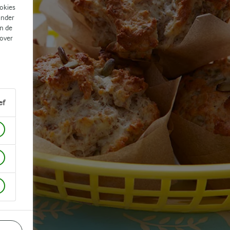
ookies
ander
n de
 over
ef