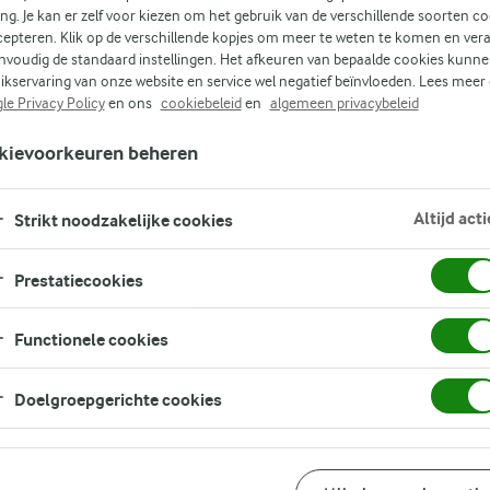
ing. Je kan er zelf voor kiezen om het gebruik van de verschillende soorten c
cepteren. Klik op de verschillende kopjes om meer te weten te komen en ver
nvoudig de standaard instellingen. Het afkeuren van bepaalde cookies kunne
(0)
ikservaring van onze website en service wel negatief beïnvloeden. Lees meer
le Privacy Policy
en ons
cookiebeleid
en
algemeen privacybeleid
kievoorkeuren beheren
ns
Altijd acti
Strikt noodzakelijke cookies
m
Prestatiecookies
voor
Functionele cookies
Doelgroepgerichte cookies