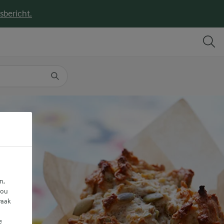
sbericht.
DELEN
PRINT
n,
jou
vaak
e