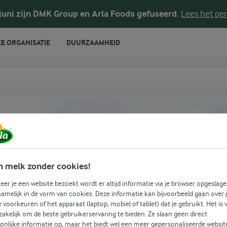
 juni zijn DMK Group en Arla Foods gefuseerd.
Lees het per
E ORGANISATIE
DUURZAAMHEID
te voeren
n melk zonder cookies!
er je een website bezoekt wordt er altijd informatie via je browser opgeslage
amelijk in de vorm van cookies. Deze informatie kan bijvoorbeeld gaan over 
je voorkeuren of het apparaat (laptop, mobiel of tablet) dat je gebruikt. Het is 
akelijk om de beste gebruikerservaring te bieden. Ze slaan geen direct
onlijke informatie op, maar het biedt wel een meer gepersonaliseerde websit