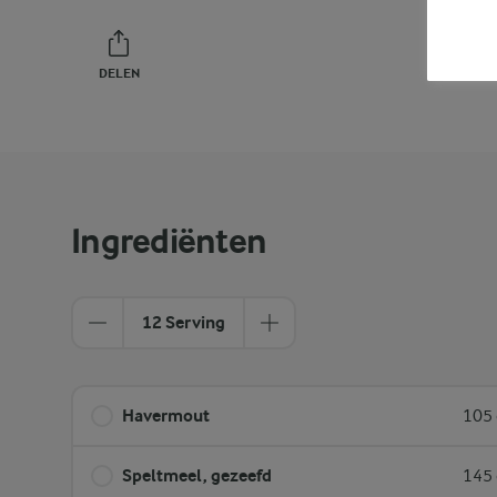
DELEN
PRINT
Ingrediënten
12 Serving
Havermout
105 
Speltmeel, gezeefd
145 