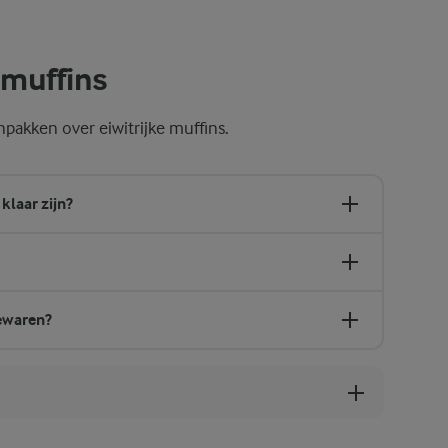
fins. Als je te veel mengt, worden de muffins snel taai door de ontwi
e muffins
pakken over eiwitrijke muffins.
klaar zijn?
bewaren?