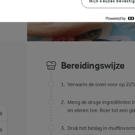
Mijn keuzes bevesti
Bereidingswijze
Verwarm de oven voor op 225 
Meng de droge ingrediënten in
en eieren toe. Roer tot een gla
g
Druk het beslag in muffinvorm
g