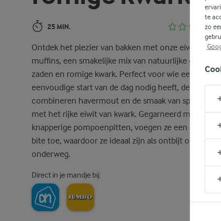
ervar
te ac
25 MIN.
zo ee
gebru
Ontdek het plezier van bakken met onze eiwitrijke
Goog
muffins, een smakelijke mix van natuurlijke granen,
Coo
zaden en romige kwark. Perfect voor wie een
eenvoudige start van de dag nodig heeft, deze muffi
combineren havermout en de smaak van speltbloe
met het rijke eiwit van kwark. Gegarneerd met
knapperige pompoenpitten, voegen ze een heerlijke
bite toe, waardoor ze ideaal zijn als ontbijt of snack 
onderweg.
Direct in je mandje bij: