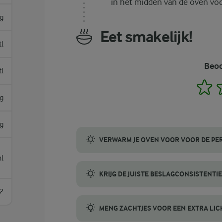
in het midden van de oven voo
g
Eet smakelijk!
tl
Beoo
tl
1
g
g
VERWARM JE OVEN VOOR VOOR DE PER
l
Door de oven op tijd voor te verwarmen, kr
KRIJG DE JUISTE BESLAGCONSISTENTIE
2
Het beslag voor deze muffins moet dik maar 
MENG ZACHTJES VOOR EEN EXTRA LIC