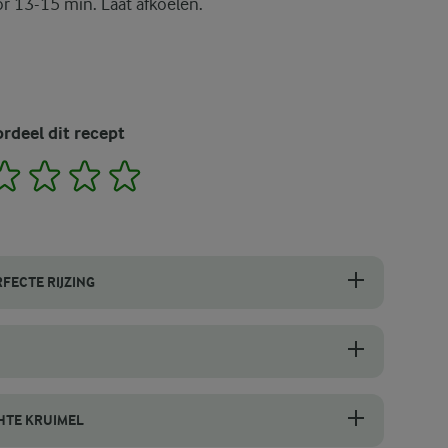
r 13-15 min. Laat afkoelen.
rdeel dit recept
2
3
4
5
FECTE RIJZING
ijgen je muffins een perfecte start. Het bakpoeder activeert sneller e
nog steeds goed schepbaar zijn. Als het beslag te vloeibaar is, rijzen
HTE KRUIMEL