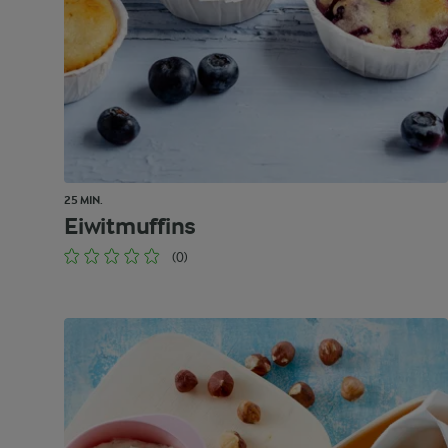
25 MIN.
Eiwitmuffins
(0)