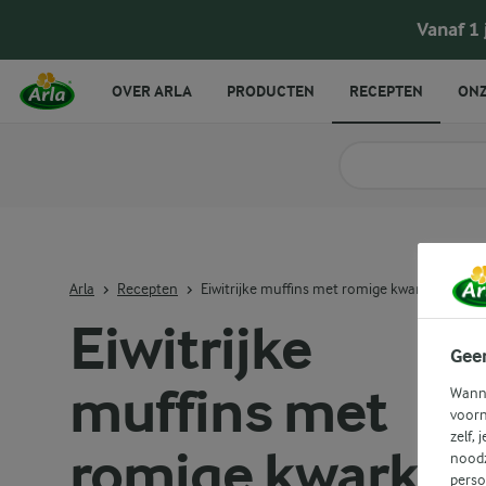
Eiwitrijke muffins met romige kwark
Vanaf 1
OVER ARLA
PRODUCTEN
RECEPTEN
ONZ
Zoek categorie
Zoek zoektermen in 
Arla
Recepten
Eiwitrijke muffins met romige kwark
Eiwitrijke
Gee
muffins met
Wanne
voorn
zelf, 
romige kwark
noodz
perso