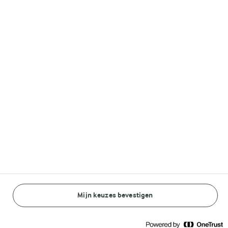
Volg ons op
© Arla Foods amba 2026
Reopen cookie popup
Algemeen Privacybeleid
Standaard Gebruiksvoorwaarden
Mijn keuzes bevestigen
BEREIDINGSWIJZE
INGREDIËNTEN
Cookieverklaring