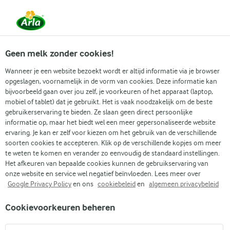
Vanaf 1 juni zijn DMK Group en Arla Foods
gefuseerd.
Lees het persbericht.
Geen melk zonder cookies!
Wanneer je een website bezoekt wordt er altijd informatie via je browser
opgeslagen, voornamelijk in de vorm van cookies. Deze informatie kan
Zoek categorie
bijvoorbeeld gaan over jou zelf, je voorkeuren of het apparaat (laptop,
mobiel of tablet) dat je gebruikt. Het is vaak noodzakelijk om de beste
gebruikerservaring te bieden. Ze slaan geen direct persoonlijke
Zoek zoektermen in te voeren
informatie op, maar het biedt wel een meer gepersonaliseerde website
Arla
Recepten
Eiwitmuffins
ervaring. Je kan er zelf voor kiezen om het gebruik van de verschillende
soorten cookies te accepteren. Klik op de verschillende kopjes om meer
Eiwitmuffins
te weten te komen en verander zo eenvoudig de standaard instellingen.
Het afkeuren van bepaalde cookies kunnen de gebruikservaring van
25 MIN.
(0)
onze website en service wel negatief beïnvloeden. Lees meer over
Google Privacy Policy
en ons
cookiebeleid
en
algemeen privacybeleid
Ontdek een nieuwe smakelijke traktatie met ons recept voor
Cookievoorkeuren beheren
eiwitmuffins, een heerlijke combinatie die de romige smaak
van skyr verenigt met de zoetheid van blauwe bessen. Deze