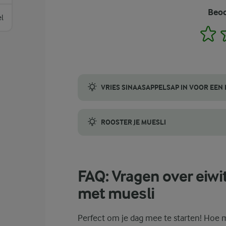
Beoo
el
1
VRIES SINAASAPPELSAP IN VOOR EEN
Voor een verfrissende variatie op je eiwit
ROOSTER JE MUESLI
Geef je smoothie een smaak- en textuur bo
FAQ: Vragen over eiwi
met muesli
Perfect om je dag mee te starten! Hoe 