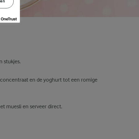
gen
n stukjes.
lconcentraat en de yoghurt tot een romige
et muesli en serveer direct.