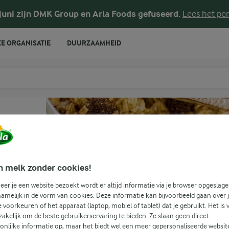
 juni zijn DMK Group en Arla Foods gefuseerd.
Lees het per
E ORGANISATIE
DUURZAAMHEID
te voeren
n melk zonder cookies!
o
er je een website bezoekt wordt er altijd informatie via je browser opgeslage
amelijk in de vorm van cookies. Deze informatie kan bijvoorbeeld gaan over 
je voorkeuren of het apparaat (laptop, mobiel of tablet) dat je gebruikt. Het is 
i
akelijk om de beste gebruikerservaring te bieden. Ze slaan geen direct
onlijke informatie op, maar het biedt wel een meer gepersonaliseerde websit