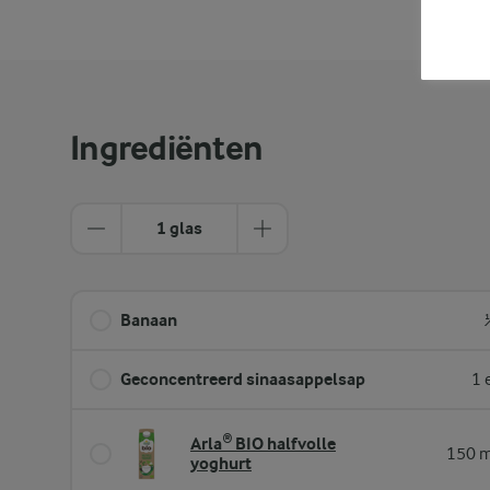
Ingrediënten
1 glas
Banaan
Geconcentreerd sinaasappelsap
1 
Arla® BIO halfvolle
150 m
yoghurt