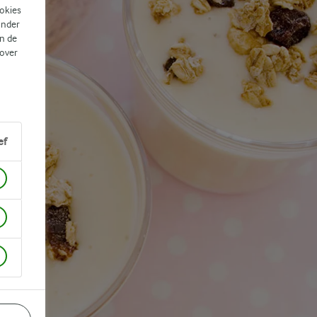
ookies
ander
n de
 over
ef