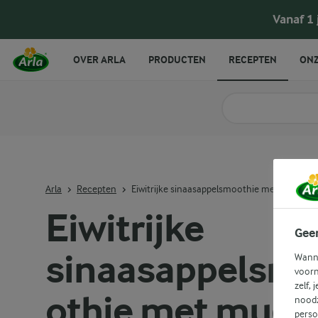
Vanaf 1
OVER ARLA
PRODUCTEN
RECEPTEN
ONZ
Zoek categorie
Zoek zoektermen in 
Arla
Recepten
Eiwitrijke sinaasappelsmoothie met muesli
Eiwitrijke
Gee
sinaasappelsm
Wanne
voorn
zelf, 
othie met muesl
noodz
perso