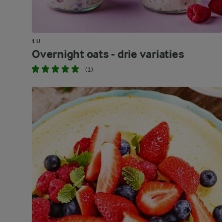
1 U
Overnight oats - drie variaties
(1)