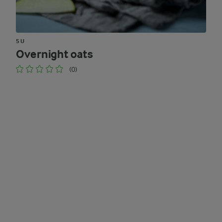
5 U
Overnight oats
(0)