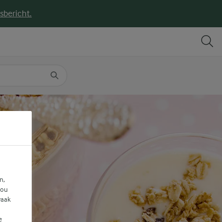
sbericht.
DELEN
PRINT
n,
jou
vaak
e