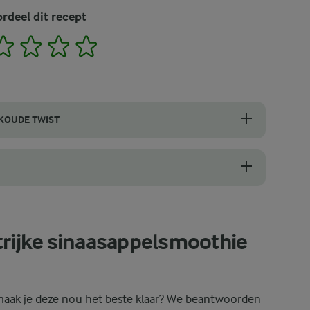
rdeel dit recept
2
3
4
5
 KOUDE TWIST
smoothie met sinaasappel, kun je proberen het sinaasappelconcentraat
ost door de muesli licht te roosteren voordat je deze als topping ge
trijke sinaasappelsmoothie
maak je deze nou het beste klaar? We beantwoorden