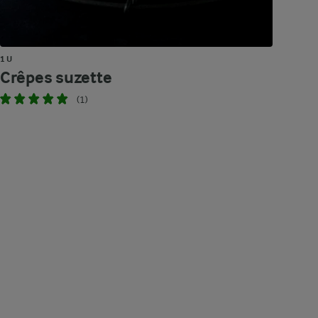
1 U
Crêpes suzette
(1)