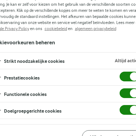
ing. Je kan er zelf voor kiezen om het gebruik van de verschillende soorten c
cepteren. Klik op de verschillende kopjes om meer te weten te komen en ver
nvoudig de standaard instellingen. Het afkeuren van bepaalde cookies kunne
(0)
ikservaring van onze website en service wel negatief beïnvloeden. Lees meer
 is
le Privacy Policy
en ons
cookiebeleid
en
algemeen privacybeleid
kievoorkeuren beheren
 je
Altijd acti
Strikt noodzakelijke cookies
Prestatiecookies
Functionele cookies
Doelgroepgerichte cookies