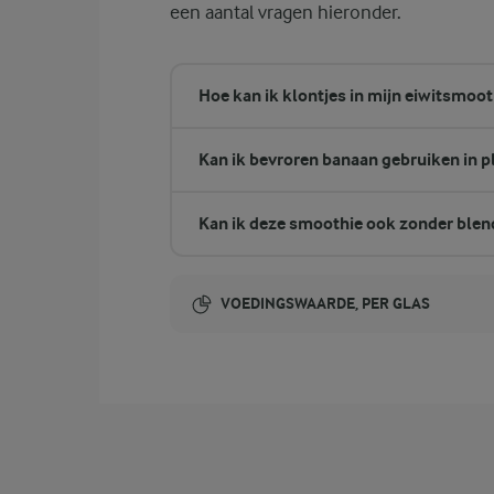
een aantal vragen hieronder.
Hoe kan ik klontjes in mijn eiwitsmoo
Kan ik bevroren banaan gebruiken in p
Kan ik deze smoothie ook zonder ble
VOEDINGSWAARDE, PER GLAS
Energie-inhoud:
187 Kcal
1 gram vezels
vezels