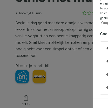
ervar
te ac
Kooktijd 10 min.
zo ee
•
gebru
Begin je dag goed met deze oranje eiwitsmoothie. Hij
Goog
lekker fris door het sinaasappelsap, romig door de
Coo
vanille-yoghurt en een beetje knapperig dankzij de
muesli. Snel klaar, makkelijk te maken en precies wat
nodig hebt voor een simpel ontbijt of een oppepper
tussendoor.
Direct in je mandje bij:
DELEN
PRINT