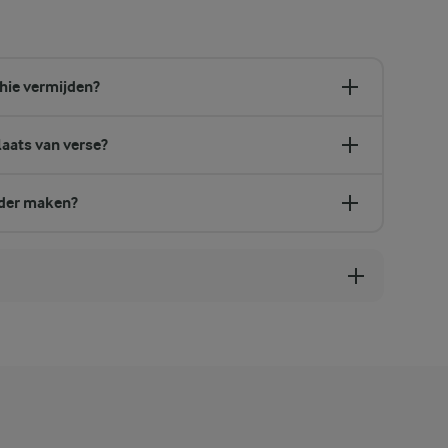
thie vermijden?
laats van verse?
nder maken?