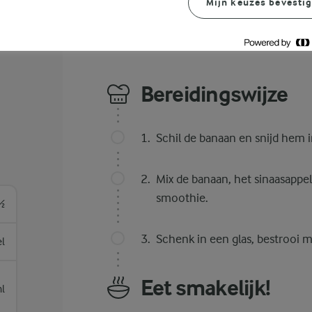
Mijn keuzes bevesti
Bereidingswijze
Schil de banaan en snijd hem i
Mix de banaan, het sinaasappe
smoothie.
½
Schenk in een glas, bestrooi m
el
Eet smakelijk!
l