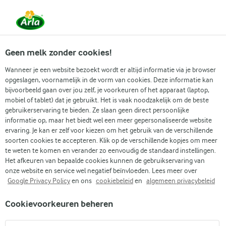
Vanaf 1 juni zijn DMK Group en Arla Foods
gefuseerd.
Lees het persbericht.
Geen melk zonder cookies!
Wanneer je een website bezoekt wordt er altijd informatie via je browser
opgeslagen, voornamelijk in de vorm van cookies. Deze informatie kan
Zoek categorie
bijvoorbeeld gaan over jou zelf, je voorkeuren of het apparaat (laptop,
mobiel of tablet) dat je gebruikt. Het is vaak noodzakelijk om de beste
gebruikerservaring te bieden. Ze slaan geen direct persoonlijke
Zoek zoektermen in te voeren
informatie op, maar het biedt wel een meer gepersonaliseerde website
Arla
Recepten
Flapjacks
ervaring. Je kan er zelf voor kiezen om het gebruik van de verschillende
soorten cookies te accepteren. Klik op de verschillende kopjes om meer
Flapjacks
te weten te komen en verander zo eenvoudig de standaard instellingen.
Het afkeuren van bepaalde cookies kunnen de gebruikservaring van
(1)
onze website en service wel negatief beïnvloeden. Lees meer over
Google Privacy Policy
en ons
cookiebeleid
en
algemeen privacybeleid
Deze klassieke Britse flapjacks brengen de rijke smaak van
Cookievoorkeuren beheren
boter, de volle zoetheid van muscovadosuiker en de lichte
frisheid van siroop samen. Ideaal bij de middagthee of als