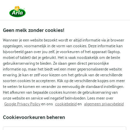
Vanaf 1 juni zijn DMK Group en Arla Foods
gefuseerd.
Lees het persbericht.
Geen melk zonder cookies!
Wanneer je een website bezoekt wordt er altijd informatie via je browser
opgeslagen, voornamelijk in de vorm van cookies. Deze informatie kan
Zoek categorie
bijvoorbeeld gaan over jou zelf, je voorkeuren of het apparaat (laptop,
mobiel of tablet) dat je gebruikt. Het is vaak noodzakelijk om de beste
gebruikerservaring te bieden. Ze slaan geen direct persoonlijke
Zoek zoektermen in te voeren
informatie op, maar het biedt wel een meer gepersonaliseerde website
Arla
Recepten
Framboos- en bosbessenpap zonder lactose
ervaring. Je kan er zelf voor kiezen om het gebruik van de verschillende
soorten cookies te accepteren. Klik op de verschillende kopjes om meer
Framboos- en
te weten te komen en verander zo eenvoudig de standaard instellingen.
bosbessenpap zonder
Het afkeuren van bepaalde cookies kunnen de gebruikservaring van
onze website en service wel negatief beïnvloeden. Lees meer over
lactose
Google Privacy Policy
en ons
cookiebeleid
en
algemeen privacybeleid
Cookievoorkeuren beheren
10 MIN.
(0)