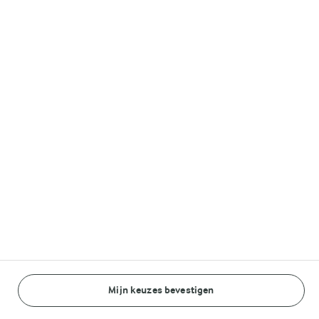
Lurpak®
Volg ons op
© Arla Foods amba 2026
Reopen cookie popup
Algemeen Privacybeleid
Standaard Gebruiksvoorwaarden
Mijn keuzes bevestigen
BEREIDINGSWIJZE
INGREDIËNTEN
Cookieverklaring