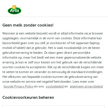
Vanaf 1 juni zijn DMK Group en Arla Foods
gefuseerd.
Lees het persbericht.
Geen melk zonder cookies!
Wanneer je een website bezoekt wordt er altijd informatie via je browser
opgeslagen, voornamelijk in de vorm van cookies. Deze informatie kan
Zoek categorie
bijvoorbeeld gaan over jou zelf, je voorkeuren of het apparaat (laptop,
mobiel of tablet) dat je gebruikt. Het is vaak noodzakelijk om de beste
gebruikerservaring te bieden. Ze slaan geen direct persoonlijke
Zoek zoektermen in te voeren
informatie op, maar het biedt wel een meer gepersonaliseerde website
Arla
Recepten
Galette met ham en kaas
ervaring. Je kan er zelf voor kiezen om het gebruik van de verschillende
soorten cookies te accepteren. Klik op de verschillende kopjes om meer
Galette met ham en kaas
te weten te komen en verander zo eenvoudig de standaard instellingen.
Het afkeuren van bepaalde cookies kunnen de gebruikservaring van
30 MIN.
Kooktijd 1 u
(0)
•
onze website en service wel negatief beïnvloeden. Lees meer over
Google Privacy Policy
en ons
cookiebeleid
en
algemeen privacybeleid
Breng een stukje Bretagne naar je tafel met dit recept voor
Cookievoorkeuren beheren
galettes. Deze dunne pannenkoek van boekweitmeel zit vol
met gesmolten Gruyère kaas, zachte ham en een