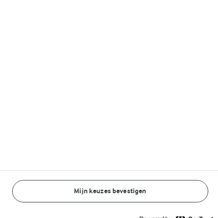
Lurpak®
Volg ons op
© Arla Foods amba 2026
Reopen cookie popup
Algemeen Privacybeleid
Standaard Gebruiksvoorwaarden
Mijn keuzes bevestigen
BEREIDINGSWIJZE
INGREDIËNTEN
Cookieverklaring