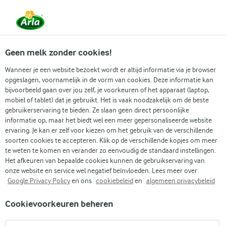
Vanaf 1 juni zijn DMK Group en Arla Foods
gefuseerd.
Lees het persbericht.
Geen melk zonder cookies!
Wanneer je een website bezoekt wordt er altijd informatie via je browser
opgeslagen, voornamelijk in de vorm van cookies. Deze informatie kan
Zoek categorie
bijvoorbeeld gaan over jou zelf, je voorkeuren of het apparaat (laptop,
mobiel of tablet) dat je gebruikt. Het is vaak noodzakelijk om de beste
gebruikerservaring te bieden. Ze slaan geen direct persoonlijke
Zoek zoektermen in te voeren
informatie op, maar het biedt wel een meer gepersonaliseerde website
Arla
Recepten
Pannenkoeken met cottagecheese
ervaring. Je kan er zelf voor kiezen om het gebruik van de verschillende
soorten cookies te accepteren. Klik op de verschillende kopjes om meer
Pannenkoeken met
te weten te komen en verander zo eenvoudig de standaard instellingen.
cottagecheese
Het afkeuren van bepaalde cookies kunnen de gebruikservaring van
onze website en service wel negatief beïnvloeden. Lees meer over
Google Privacy Policy
en ons
cookiebeleid
en
algemeen privacybeleid
15 MIN.
(6)
Cookievoorkeuren beheren
Op zoek naar een heerlijke en gemakkelijke ontbijtoptie?
Zoek niet verder dan deze luchtige pannenkoeken met