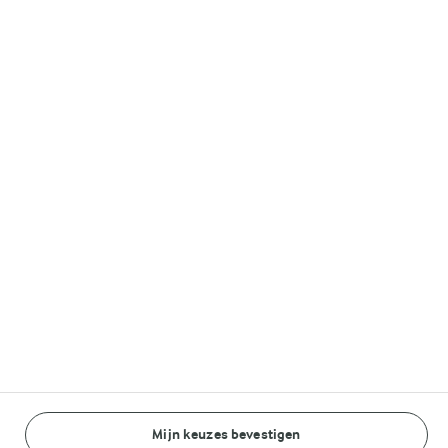
Volg ons op
© Arla Foods amba 2026
Reopen cookie popup
Algemeen Privacybeleid
Standaard Gebruiksvoorwaarden
Cookieverklaring
Mijn keuzes bevestigen
Betaal verklaring