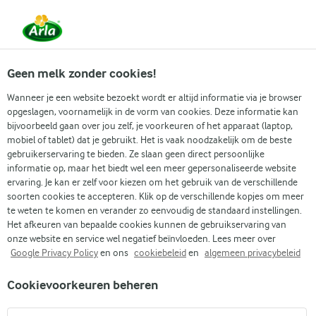
Vanaf 1 juni zijn DMK Group en Arla Foods
gefuseerd.
Lees het persbericht.
Geen melk zonder cookies!
Wanneer je een website bezoekt wordt er altijd informatie via je browser
opgeslagen, voornamelijk in de vorm van cookies. Deze informatie kan
bijvoorbeeld gaan over jou zelf, je voorkeuren of het apparaat (laptop,
RECEPTEN
mobiel of tablet) dat je gebruikt. Het is vaak noodzakelijk om de beste
Pannenkoeken + Kaas
gebruikerservaring te bieden. Ze slaan geen direct persoonlijke
informatie op, maar het biedt wel een meer gepersonaliseerde website
ervaring. Je kan er zelf voor kiezen om het gebruik van de verschillende
Arla geeft je recepten voor alle gelegenheden! Gebruik
soorten cookies te accepteren. Klik op de verschillende kopjes om meer
onderstaande zoekfunctie of het filtermenu om
te weten te komen en verander zo eenvoudig de standaard instellingen.
Het afkeuren van bepaalde cookies kunnen de gebruikservaring van
gemakkelijk recepten met jouw favoriete ingrediënten
onze website en service wel negatief beïnvloeden. Lees meer over
te vinden.
Google Privacy Policy
en ons
cookiebeleid
en
algemeen privacybeleid
Cookievoorkeuren beheren
Zoek categorie