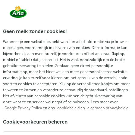
Vanaf 1 juni zijn DMK Group en Arla Foods
gefuseerd.
Lees het persbericht.
Geen melk zonder cookies!
Wanneer je een website bezoekt wordt er altijd informatie via je browser
opgeslagen, voornamelijk in de vorm van cookies. Deze informatie kan
Zoek categorie
bijvoorbeeld gaan over jou zelf, je voorkeuren of het apparaat (laptop,
mobiel of tablet) dat je gebruikt. Het is vaak noodzakelijk om de beste
gebruikerservaring te bieden. Ze slaan geen direct persoonlijke
Zoek zoektermen in te voeren
informatie op, maar het biedt wel een meer gepersonaliseerde website
Arla
Recepten
Aardbeien cheesecake ijs
ervaring. Je kan er zelf voor kiezen om het gebruik van de verschillende
soorten cookies te accepteren. Klik op de verschillende kopjes om meer
Aardbeien cheesecake ijs
te weten te komen en verander zo eenvoudig de standaard instellingen.
Het afkeuren van bepaalde cookies kunnen de gebruikservaring van
1 U
(0)
onze website en service wel negatief beïnvloeden. Lees meer over
Google Privacy Policy
en ons
cookiebeleid
en
algemeen privacybeleid
Zomerse dagen vragen om verfrissende lekkernijen, en
Cookievoorkeuren beheren
aardbeien cheesecake ijs is hier perfect voor! Dit heerlijke ijs
wordt gemaakt met roomkaas, volle room en verse