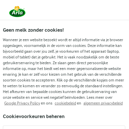
Vanaf 1 juni zijn DMK Group en Arla Foods
gefuseerd.
Lees het persbericht.
Geen melk zonder cookies!
Wanneer je een website bezoekt wordt er altijd informatie via je browser
opgeslagen, voornamelijk in de vorm van cookies. Deze informatie kan
Zoek categorie
bijvoorbeeld gaan over jou zelf, je voorkeuren of het apparaat (laptop,
mobiel of tablet) dat je gebruikt. Het is vaak noodzakelijk om de beste
gebruikerservaring te bieden. Ze slaan geen direct persoonlijke
Zoek zoektermen in te voeren
informatie op, maar het biedt wel een meer gepersonaliseerde website
Arla
Recepten
Groentelasagne
ervaring. Je kan er zelf voor kiezen om het gebruik van de verschillende
soorten cookies te accepteren. Klik op de verschillende kopjes om meer
Groentelasagne
te weten te komen en verander zo eenvoudig de standaard instellingen.
Het afkeuren van bepaalde cookies kunnen de gebruikservaring van
45 MIN.
(0)
onze website en service wel negatief beïnvloeden. Lees meer over
Google Privacy Policy
en ons
cookiebeleid
en
algemeen privacybeleid
Lasagne kan op veel manieren bereid worden, maar romige
Cookievoorkeuren beheren
cottagecheese, prei en tomaten vormen de perfecte
combinatie voor een fantastische groentelasagne vol smaak.