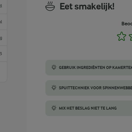
Eet smakelijk!
tl
l
Beoo
1
g
3
GEBRUIK INGREDIËNTEN OP KAMERT
Breng eieren, melk en boter op kamertempe
SPUITTECHNIEK VOOR SPINNENWEBB
Gebruik voor nette spinnenwebben een spu
MIX HET BESLAG NIET TE LANG
Wanneer je je Halloween-pannenkoekenbesla