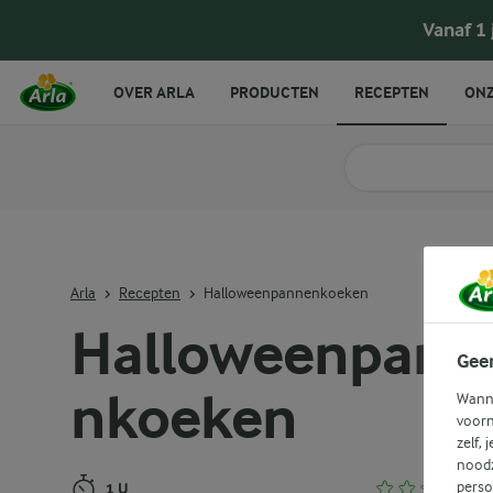
Halloweenpannenkoeken
Vanaf 1
OVER ARLA
PRODUCTEN
RECEPTEN
ONZ
Zoek categorie
Zoek zoektermen in 
Arla
Recepten
Halloweenpannenkoeken
Halloweenpann
Gee
nkoeken
Wanne
voorn
zelf, 
noodz
perso
1 U