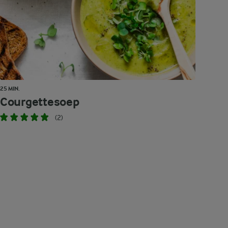
25 MIN.
Courgettesoep
(2)