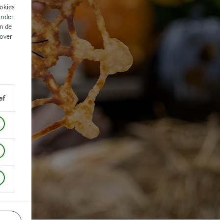
ookies
ander
n de
 over
ef