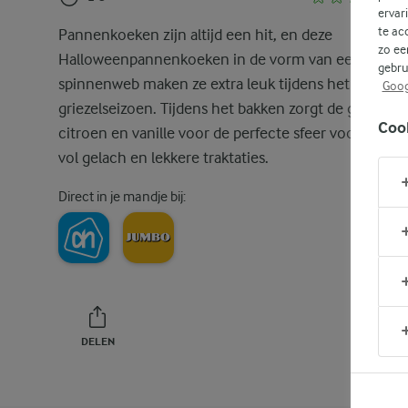
ervar
te ac
Pannenkoeken zijn altijd een hit, en deze
zo ee
Halloweenpannenkoeken in de vorm van een
gebru
spinnenweb maken ze extra leuk tijdens het
Goog
griezelseizoen. Tijdens het bakken zorgt de geur van
Coo
citroen en vanille voor de perfecte sfeer voor een d
vol gelach en lekkere traktaties.
Direct in je mandje bij:
DELEN
PRINT