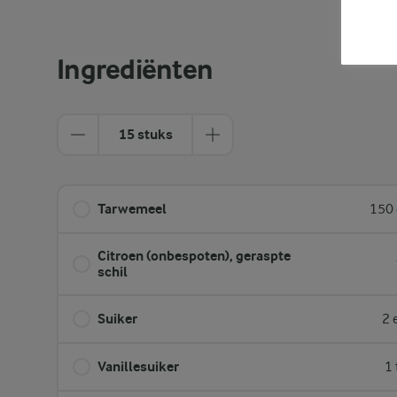
Ingrediënten
15 stuks
Tarwemeel
150 
Citroen (onbespoten), geraspte
schil
Suiker
2 
Vanillesuiker
1 