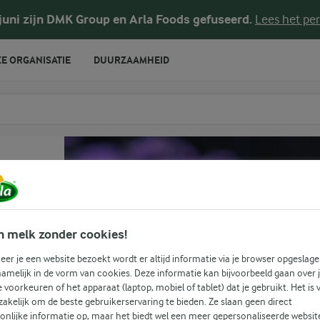
 juni zijn DMK Group en Arla Foods gefuseerd.
Lees het per
E ORGANISATIE
DUURZAAMHEID
te voeren
e
n melk zonder cookies!
er je een website bezoekt wordt er altijd informatie via je browser opgeslage
amelijk in de vorm van cookies. Deze informatie kan bijvoorbeeld gaan over 
je voorkeuren of het apparaat (laptop, mobiel of tablet) dat je gebruikt. Het is 
akelijk om de beste gebruikerservaring te bieden. Ze slaan geen direct
onlijke informatie op, maar het biedt wel een meer gepersonaliseerde websit
(0)