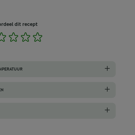
rdeel dit recept
2
3
4
5
EMPERATUUR
ratuur voordat je ze mengt. Dit helpt het beslag om soepel te mengen 
EN
itzak of een knijpfles met een kleine opening. Begin met rechte lij
g maakt, mix dan voorzichtig nadat je de eieren en gesmolten boter h