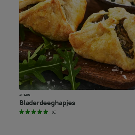
40 MIN.
Bladerdeeghapjes
(6)