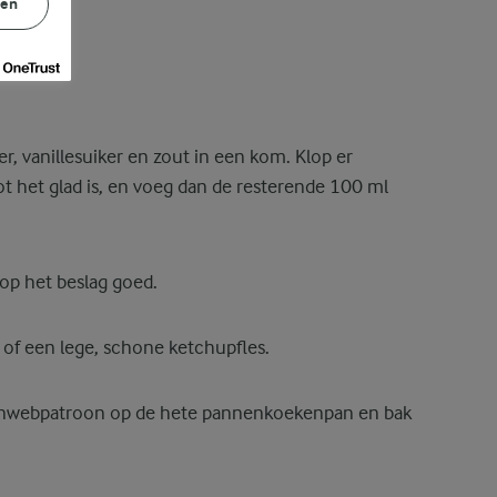
gen
r, vanillesuiker en zout in een kom. Klop er
ot het glad is, en voeg dan de resterende 100 ml
op het beslag goed.
k of een lege, schone ketchupfles.
nenwebpatroon op de hete pannenkoekenpan en bak