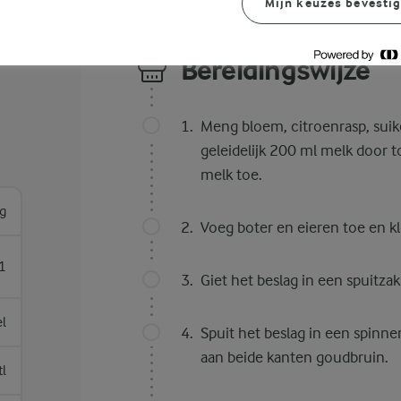
Mijn keuzes bevesti
Bereidingswijze
Meng bloem, citroenrasp, suike
geleidelijk 200 ml melk door t
melk toe.
g
Voeg boter en eieren toe en kl
1
Giet het beslag in een spuitza
el
Spuit het beslag in een spin
aan beide kanten goudbruin.
tl