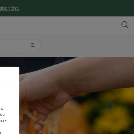
sbericht.
DELEN
PRINT
n,
jou
vaak
e