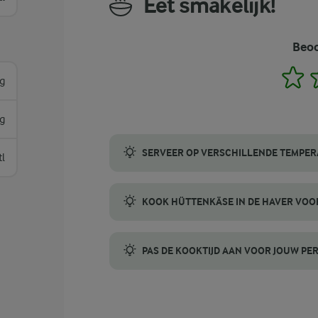
Eet smakelijk!
Beoo
1
g
g
SERVEER OP VERSCHILLENDE TEMPE
tl
Je kunt deze havermoutpap zowel warm als k
KOOK HÜTTENKÄSE IN DE HAVER VOO
Wil je een extra romige havermoutpap? Voe
PAS DE KOOKTIJD AAN VOOR JOUW PE
Met de kooktijd kun je de textuur van je h