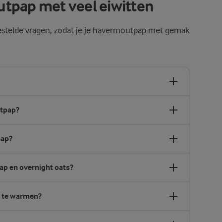
tpap met veel eiwitten
estelde vragen, zodat je je havermoutpap met gemak
utpap?
pap?
ap en overnight oats?
p te warmen?