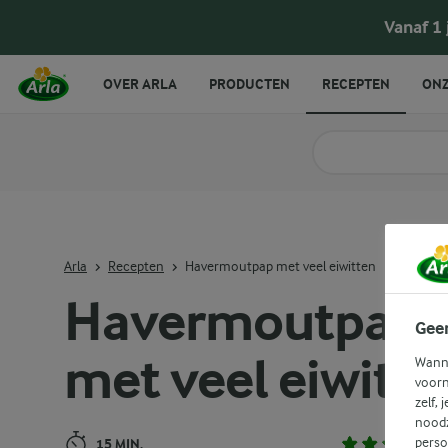
Havermoutpap met veel eiwitten
Vanaf 1
OVER ARLA
PRODUCTEN
RECEPTEN
ONZ
Zoek categorie
Zoek zoektermen in 
Arla
Recepten
Havermoutpap met veel eiwitten
Havermoutpap
Gee
met veel eiwitt
Wanne
voorn
zelf, 
noodz
perso
15 MIN.