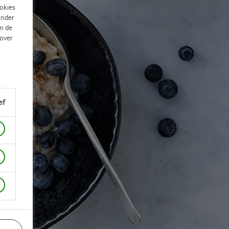
ookies
ander
n de
 over
ef