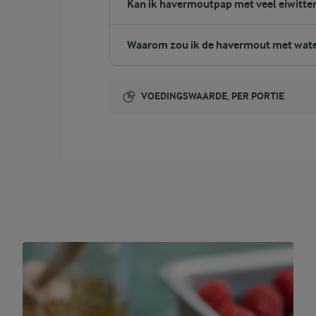
Kan ik havermoutpap met veel eiwitte
Waarom zou ik de havermout met wate
VOEDINGSWAARDE, PER PORTIE
Energie-inhoud:
403 Kcal
7,4 gram vezels
vezels
22,8 gram eiwit
eiwit
10,8 gram vet
vet