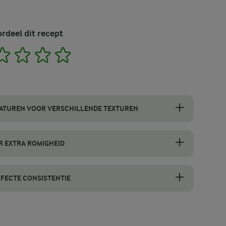
rdeel dit recept
2
3
4
5
RATUREN VOOR VERSCHILLENDE TEXTUREN
oud eten, afhankelijk van wat je lekker vindt. Serveer de pap warm al
R EXTRA ROMIGHEID
g dan een deel van de hüttenkäse toe tijdens het koken. Wanneer de ha
RFECTE CONSISTENTIE
avermoutpap aanpassen. Voor een dikkere pap laat je de havermout iets