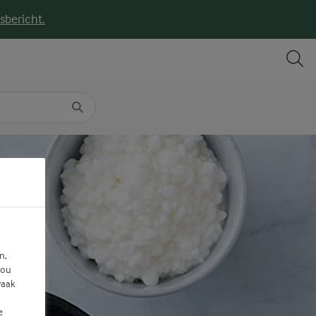
sbericht.
DELEN
PRINT
n,
jou
vaak
e