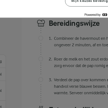
Mijn keuzes bevesti
Bereidingswijze
Combineer de havermout en he
ongeveer 2 minuten, af en toe
Roer de melk en het zout erdo
g
zorg ervoor dat de pap romig 
l
Verdeel de pap over kommen e
handvol verse blauwe bessen. 
l
warmte. Serveer onmiddellijk 
tl