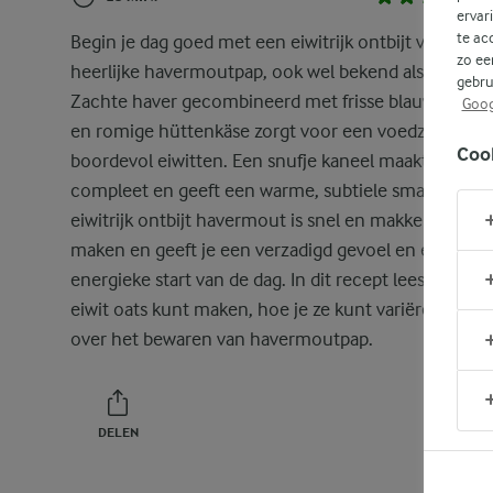
ervar
te ac
Begin je dag goed met een eiwitrijk ontbijt van deze
zo ee
heerlijke havermoutpap, ook wel bekend als eiwit oa
gebru
Zachte haver gecombineerd met frisse blauwe bess
Goog
en romige hüttenkäse zorgt voor een voedzaam ontb
Coo
boordevol eiwitten. Een snufje kaneel maakt het ge
compleet en geeft een warme, subtiele smaak. Dit
eiwitrijk ontbijt havermout is snel en makkelijk te
maken en geeft je een verzadigd gevoel en een
energieke start van de dag. In dit recept lees je hoe j
eiwit oats kunt maken, hoe je ze kunt variëren en tip
over het bewaren van havermoutpap.
DELEN
PRINT