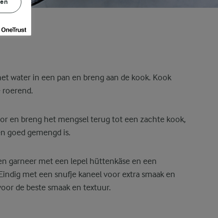
gen
t water in een pan en breng aan de kook. Kook
 roerend.
or en breng het mengsel terug tot een zachte kook,
en goed gemengd is.
n garneer met een lepel hüttenkäse en een
Eindig met een snufje kaneel voor extra smaak en
voor de beste smaak en textuur.