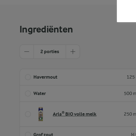
Ingrediënten
2 porties
Havermout
125 
Water
500 m
Arla® BIO volle melk
250 m
Grof zout
½ 