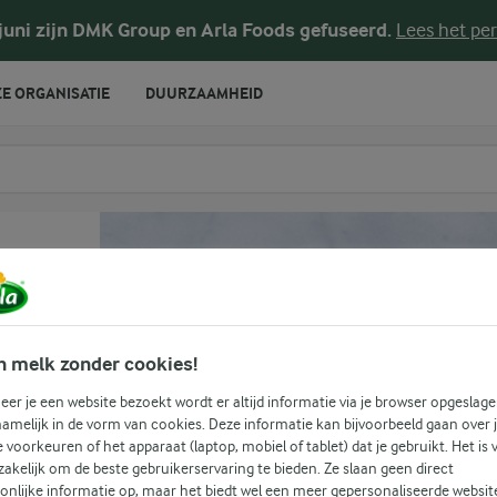
 juni zijn DMK Group en Arla Foods gefuseerd.
Lees het per
E ORGANISATIE
DUURZAAMHEID
te voeren
n melk zonder cookies!
en
er je een website bezoekt wordt er altijd informatie via je browser opgeslage
amelijk in de vorm van cookies. Deze informatie kan bijvoorbeeld gaan over 
je voorkeuren of het apparaat (laptop, mobiel of tablet) dat je gebruikt. Het is 
akelijk om de beste gebruikerservaring te bieden. Ze slaan geen direct
onlijke informatie op, maar het biedt wel een meer gepersonaliseerde websit
(1)