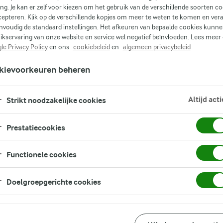
ing. Je kan er zelf voor kiezen om het gebruik van de verschillende soorten c
cepteren. Klik op de verschillende kopjes om meer te weten te komen en ver
nvoudig de standaard instellingen. Het afkeuren van bepaalde cookies kunne
ts.
ikservaring van onze website en service wel negatief beïnvloeden. Lees meer
en
le Privacy Policy
en ons
cookiebeleid
en
algemeen privacybeleid
ijt
kievoorkeuren beheren
heel
Altijd acti
Strikt noodzakelijke cookies
e
Prestatiecookies
s
Functionele cookies
Doelgroepgerichte cookies