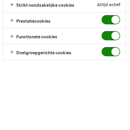
bijgerecht én heel fijn: ze zijn zo klaar! Dit recept is een
Altijd actief
Strikt noodzakelijke cookies
simpele klassieker die je echt in de koelkast moet hebben
staan!
Prestatiecookies
Direct in je mandje bij:
Functionele cookies
Doelgroepgerichte cookies
DELEN
Ingrediënten
1 portie