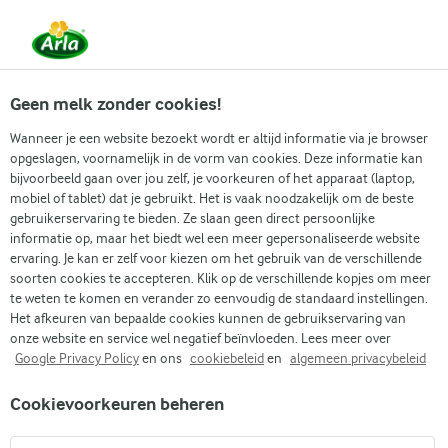
Vanaf 1 juni zijn DMK Group en Arla Foods
gefuseerd.
Lees het persbericht.
Geen melk zonder cookies!
Wanneer je een website bezoekt wordt er altijd informatie via je browser
opgeslagen, voornamelijk in de vorm van cookies. Deze informatie kan
Zoek categorie
bijvoorbeeld gaan over jou zelf, je voorkeuren of het apparaat (laptop,
mobiel of tablet) dat je gebruikt. Het is vaak noodzakelijk om de beste
gebruikerservaring te bieden. Ze slaan geen direct persoonlijke
Zoek zoektermen in te voeren
informatie op, maar het biedt wel een meer gepersonaliseerde website
Arla
Recepten
Ingelegde komkommers
ervaring. Je kan er zelf voor kiezen om het gebruik van de verschillende
soorten cookies te accepteren. Klik op de verschillende kopjes om meer
Ingelegde komkommers
te weten te komen en verander zo eenvoudig de standaard instellingen.
Het afkeuren van bepaalde cookies kunnen de gebruikservaring van
Kooktijd 20 min.
(0)
•
onze website en service wel negatief beïnvloeden. Lees meer over
Google Privacy Policy
en ons
cookiebeleid
en
algemeen privacybeleid
Deze snel-ingelegde komkommers geven elk gerecht een
Cookievoorkeuren beheren
frisse boost. Ze nemen de azijn en suiker perfect op, blijven
heerlijk knapperig en zitten vol smaak. Lekker uit de pot of als