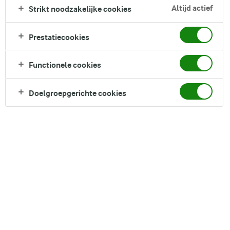
gegaard in een romige currysaus. Serveer met basmatirijst en
Altijd actief
Strikt noodzakelijke cookies
verse koriander voor een heerlijk verwarmend gerecht dat
perfect is voor doordeweeks of in het weekend.
Prestatiecookies
Direct in je mandje bij:
1
Functionele cookies
Doelgroepgerichte cookies
DELEN
Ingrediënten
4 porties