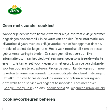
Vanaf 1 juni zijn DMK Group en Arla Foods
gefuseerd.
Lees het persbericht.
Geen melk zonder cookies!
Wanneer je een website bezoekt wordt er altijd informatie via je browser
opgeslagen, voornamelijk in de vorm van cookies. Deze informatie kan
Zoek categorie
bijvoorbeeld gaan over jou zelf, je voorkeuren of het apparaat (laptop,
mobiel of tablet) dat je gebruikt. Het is vaak noodzakelijk om de beste
gebruikerservaring te bieden. Ze slaan geen direct persoonlijke
Zoek zoektermen in te voeren
informatie op, maar het biedt wel een meer gepersonaliseerde website
Arla
Recepten
Kip massaman curry
ervaring. Je kan er zelf voor kiezen om het gebruik van de verschillende
soorten cookies te accepteren. Klik op de verschillende kopjes om meer
Kip massaman curry
te weten te komen en verander zo eenvoudig de standaard instellingen.
Het afkeuren van bepaalde cookies kunnen de gebruikservaring van
Kooktijd 1 u
(0)
•
onze website en service wel negatief beïnvloeden. Lees meer over
Google Privacy Policy
en ons
cookiebeleid
en
algemeen privacybeleid
Ga je mee op een culinaire reis naar Thailand? We maken kip
Cookievoorkeuren beheren
massaman curry en geloof ons - dat wil je proeven! Sappige
kippendijen, zachte aardappel en zoete ui worden langzaam