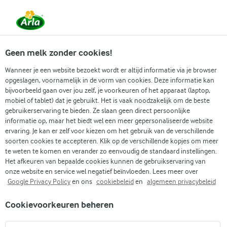
Vanaf 1 juni zijn DMK Group en Arla Foods
gefuseerd.
Lees het persbericht.
Geen melk zonder cookies!
Wanneer je een website bezoekt wordt er altijd informatie via je browser
opgeslagen, voornamelijk in de vorm van cookies. Deze informatie kan
Zoek categorie
bijvoorbeeld gaan over jou zelf, je voorkeuren of het apparaat (laptop,
mobiel of tablet) dat je gebruikt. Het is vaak noodzakelijk om de beste
gebruikerservaring te bieden. Ze slaan geen direct persoonlijke
Zoek zoektermen in te voeren
informatie op, maar het biedt wel een meer gepersonaliseerde website
Arla
Recepten
Pastaovenschotel met kip en broccoli
ervaring. Je kan er zelf voor kiezen om het gebruik van de verschillende
soorten cookies te accepteren. Klik op de verschillende kopjes om meer
Pastaovenschotel met kip
te weten te komen en verander zo eenvoudig de standaard instellingen.
en broccoli
Het afkeuren van bepaalde cookies kunnen de gebruikservaring van
onze website en service wel negatief beïnvloeden. Lees meer over
Google Privacy Policy
en ons
cookiebeleid
en
algemeen privacybeleid
40 MIN.
(0)
Cookievoorkeuren beheren
Krijg iedereen aan tafel met deze romige pasta-ovenschotel
met kip en broccoli. Malse kip, verse broccoli en pasta