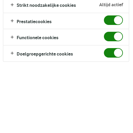
Altijd actief
Strikt noodzakelijke cookies
worden omhuld door een gladde kaassaus en gebakken
onder een goudbruine cheddartopping. Afgemaakt met een
borrelende bovenkant en een luxueus romig hart, is dit
Prestatiecookies
comfortfood op zijn best.
Functionele cookies
Direct in je mandje bij:
Doelgroepgerichte cookies
DELEN
Ingrediënten