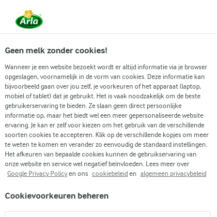
Vanaf 1 juni zijn DMK Group en Arla Foods
gefuseerd.
Lees het persbericht.
Geen melk zonder cookies!
Wanneer je een website bezoekt wordt er altijd informatie via je browser
opgeslagen, voornamelijk in de vorm van cookies. Deze informatie kan
Recepten
Producten
Lactosevrij lev
bijvoorbeeld gaan over jou zelf, je voorkeuren of het apparaat (laptop,
mobiel of tablet) dat je gebruikt. Het is vaak noodzakelijk om de beste
gebruikerservaring te bieden. Ze slaan geen direct persoonlijke
informatie op, maar het biedt wel een meer gepersonaliseerde website
ervaring. Je kan er zelf voor kiezen om het gebruik van de verschillende
Arla
Lactofree
soorten cookies te accepteren. Klik op de verschillende kopjes om meer
te weten te komen en verander zo eenvoudig de standaard instellingen.
Arla® Lactofree
Het afkeuren van bepaalde cookies kunnen de gebruikservaring van
Lactosevrije magere kwark
onze website en service wel negatief beïnvloeden. Lees meer over
Google Privacy Policy
en ons
cookiebeleid
en
algemeen privacybeleid
450 g
Cookievoorkeuren beheren