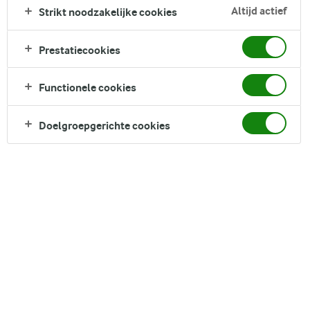
Altijd actief
Strikt noodzakelijke cookies
Prestatiecookies
Functionele cookies
Doelgroepgerichte cookies
Wil je lekker genieten van een bak lactosevrije kwark in de
ochtend of een lactosevrije kwarktaart maken? Kies dan voor
Arla LactoFREE kwark. Dit is échte kwark zonder lactose*. De
producten van Arla LactoFREE zijn gemaakt van gewone
koemelk en dus van nature rijk aan eiwit, calcium en
vitamines en mineralen.