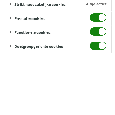
geworden bij velen over de hele wereld. Gemaakt van
Altijd actief
Strikt noodzakelijke cookies
cacaopoeder en hazelnoten, heeft het een intense
chocoladesmaak die zich goed leent voor een reeks heerlijke
Prestatiecookies
toppings. Ons recept is eenvoudig en kan door iedereen
gemaakt en gegeten worden.
Functionele cookies
Direct in je mandje bij:
Doelgroepgerichte cookies
DELEN
Ingrediënten