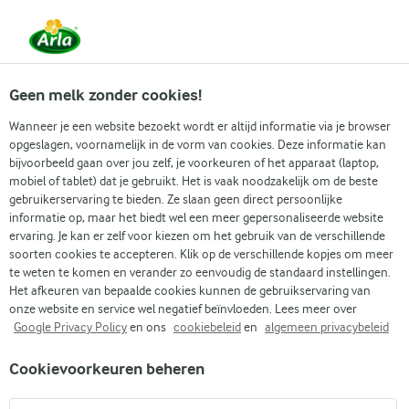
Vanaf 1 juni zijn DMK Group en Arla Foods
gefuseerd.
Lees het persbericht.
Geen melk zonder cookies!
Wanneer je een website bezoekt wordt er altijd informatie via je browser
opgeslagen, voornamelijk in de vorm van cookies. Deze informatie kan
Zoek categorie
bijvoorbeeld gaan over jou zelf, je voorkeuren of het apparaat (laptop,
mobiel of tablet) dat je gebruikt. Het is vaak noodzakelijk om de beste
gebruikerservaring te bieden. Ze slaan geen direct persoonlijke
Zoek zoektermen in te voeren
informatie op, maar het biedt wel een meer gepersonaliseerde website
Arla
Recepten
Lactosevrije brownies
ervaring. Je kan er zelf voor kiezen om het gebruik van de verschillende
soorten cookies te accepteren. Klik op de verschillende kopjes om meer
Lactosevrije brownies
te weten te komen en verander zo eenvoudig de standaard instellingen.
Het afkeuren van bepaalde cookies kunnen de gebruikservaring van
45 MIN.
(4)
onze website en service wel negatief beïnvloeden. Lees meer over
Google Privacy Policy
en ons
cookiebeleid
en
algemeen privacybeleid
Lactosevrije brownies zijn heerlijke taartjes die perfect is voor
Cookievoorkeuren beheren
iedereen die van zoetigheid houdt. Met zijn chewy en
kleverige textuur is deze Amerikaanse klassieker een favoriet