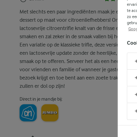
ervar
te ac
Met slechts een paar ingrediënten maak je een heerl
zo ee
dessert op maat voor citroenliefhebbers! Onze
gebru
lactosevrije citroentrifle knalt van de frisse en zoete
Goog
smaken en zal zeker in de smaak vallen bij het desser
Coo
Een variatie op de klassieke trifle, deze versie brengt
een lactosevrije update zonder de heerlijke, pittige
smaak op te offeren. Serveer het als een heerlijk des
voor vrienden en familie of wanneer je gasten op
bezoek krijgt en toe bent aan een zoete traktatie. Ze
zullen er dol op zijn!
Direct in je mandje bij: