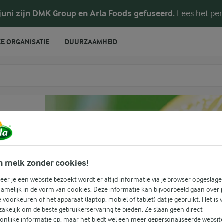
 juni zijn DMK Group en Arla Foods gefuseerd.
Lees het per
E ORGANISATIE
DUURZAAMHEID
te voeren
n melk zonder cookies!
er je een website bezoekt wordt er altijd informatie via je browser opgeslage
amelijk in de vorm van cookies. Deze informatie kan bijvoorbeeld gaan over 
je voorkeuren of het apparaat (laptop, mobiel of tablet) dat je gebruikt. Het is 
akelijk om de beste gebruikerservaring te bieden. Ze slaan geen direct
onlijke informatie op, maar het biedt wel een meer gepersonaliseerde websit
(2)