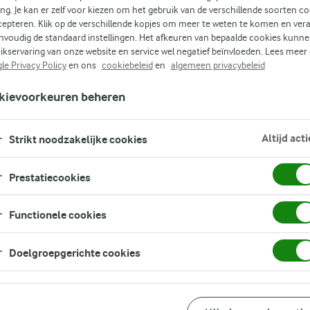
ing. Je kan er zelf voor kiezen om het gebruik van de verschillende soorten c
cepteren. Klik op de verschillende kopjes om meer te weten te komen en ver
ijk
nvoudig de standaard instellingen. Het afkeuren van bepaalde cookies kunne
ikservaring van onze website en service wel negatief beïnvloeden. Lees meer
le Privacy Policy
en ons
cookiebeleid
en
algemeen privacybeleid
t.
kievoorkeuren beheren
Altijd acti
sert
Strikt noodzakelijke cookies
Prestatiecookies
Functionele cookies
Doelgroepgerichte cookies