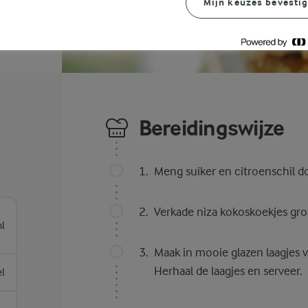
Mijn keuzes bevesti
Bereidingswijze
Meng suiker en citroenschil d
Verkade niza kokoskoekjes gro
l
Maak in mooie glazen laagjes 
Herhaal de laagjes en serveer.
el