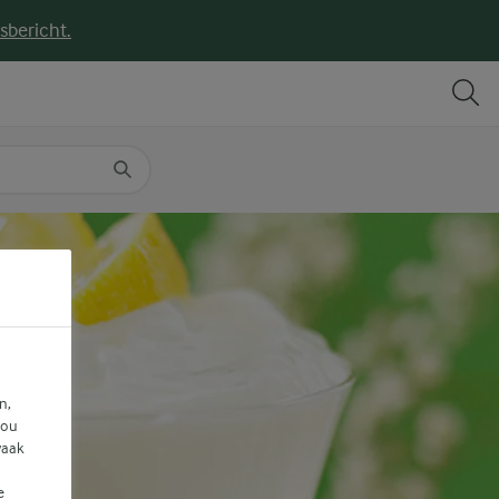
sbericht.
DELEN
PRINT
n,
jou
vaak
e