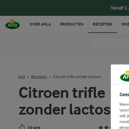
Citroen trifle zonder lactose
Vanaf 1
OVER ARLA
PRODUCTEN
RECEPTEN
ONZ
Zoek categorie
Zoek zoektermen in 
Arla
Recepten
Citroen trifle zonder lactose
Citroen trifle
Gee
zonder lactose
Wanne
voorn
zelf, 
noodz
perso
20 MIN.