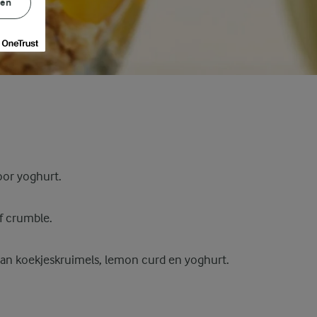
gen
oor yoghurt.
f crumble.
van koekjeskruimels, lemon curd en yoghurt.