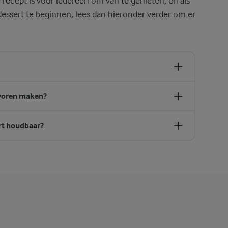
e recept is voor iedereen om van te genieten, en als
 dessert te beginnen, lees dan hieronder verder om er
tevoren maken?
art houdbaar?