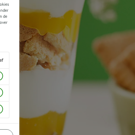
ookies
ander
n de
 over
ef