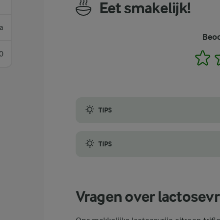
Eet smakelijk!
ja
Beoo
0
1
TIPS
Je kunt de trifle direct na het maken serv
TIPS
Let er bij het samenstellen op hoe je elke
Vragen over lactosevrij