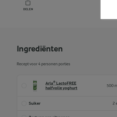
DELEN
PRINT
Ingrediënten
Recept voor 4 personen porties
Arla® LactoFREE
500 m
halfvolle yoghurt
Suiker
2 