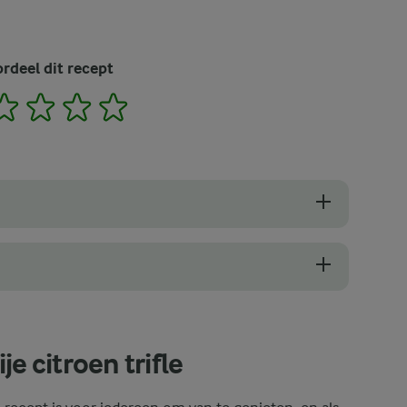
rdeel dit recept
2
3
4
5
eren, maar je kunt hem ook gekoeld serveren. Zet de glazen na het in e
 laag verdeelt. Zorg voor een gelijkmatige verdeling van alle lagen om
e citroen trifle