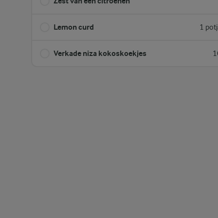
Zest van een citroenen
Lemon curd
1 pot
Verkade niza kokoskoekjes
1