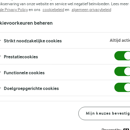
de lunch een glas melk drinkt of ’s
ikservaring van onze website en service wel negatief beïnvloeden. Lees meer
le Privacy Policy
en ons
cookiebeleid
en
algemeen privacybeleid
t Arla LactoFREE volle melkdrank. Want
ek brengen we jou het lekkere van zuivel
kievoorkeuren beheren
van nature een bron van eiwitten.
Altijd acti
Strikt noodzakelijke cookies
Prestatiecookies
Functionele cookies
Aanvullende informatie
Doelgroepgerichte cookies
Mijn keuzes bevesti