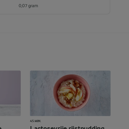
0,07 gram
45 MIN.
e
Lactosevrije rijstpudding