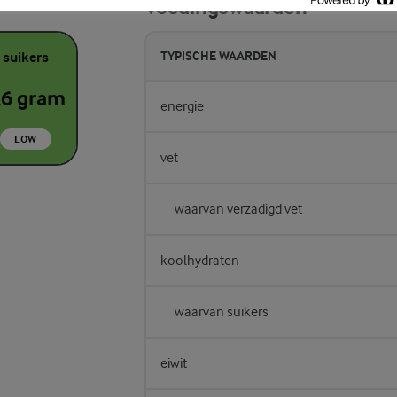
Voedingswaarden
suikers
TYPISCHE WAARDEN
,6 gram
energie
LOW
vet
waarvan verzadigd vet
koolhydraten
waarvan suikers
eiwit