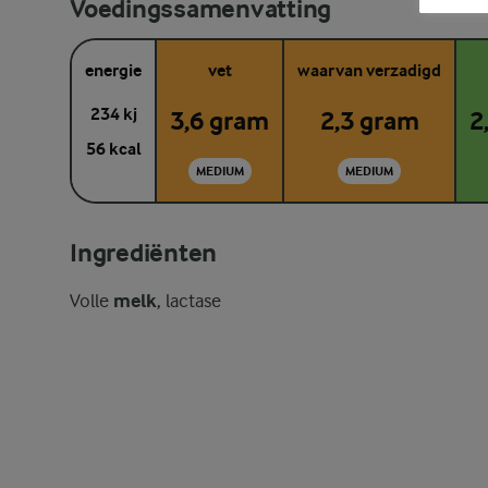
Voedingssamenvatting
energie
vet
waarvan verzadigd
234 kj
3,6 gram
2,3 gram
2
56 kcal
MEDIUM
MEDIUM
Ingrediënten
Volle
melk
, lactase