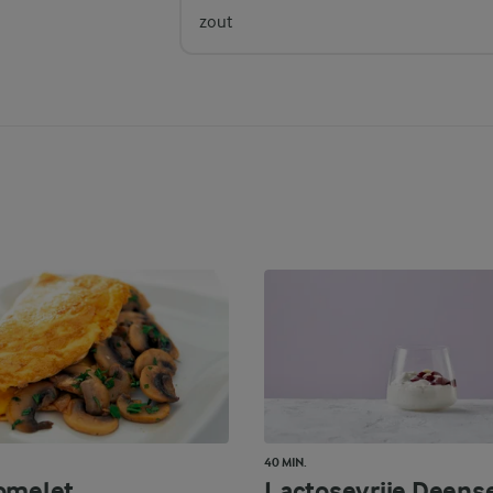
zout
40 MIN.
omelet
Lactosevrije Deens