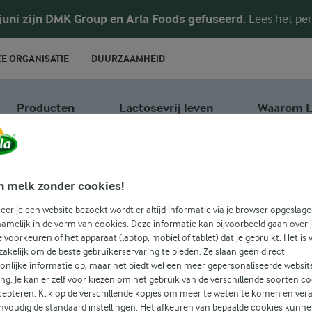
 juni zijn DMK Group en Arla Foods gefuseerd.
Lees het per
E ORGANISATIE
DUURZAAMHEID
Producten
Lactosevrij leven
Waarom L
n melk zonder cookies!
er je een website bezoekt wordt er altijd informatie via je browser opgeslage
Lactosevrije
amelijk in de vorm van cookies. Deze informatie kan bijvoorbeeld gaan over 
je voorkeuren of het apparaat (laptop, mobiel of tablet) dat je gebruikt. Het is 
akelijk om de beste gebruikerservaring te bieden. Ze slaan geen direct
1 liter
onlijke informatie op, maar het biedt wel een meer gepersonaliseerde websit
ing. Je kan er zelf voor kiezen om het gebruik van de verschillende soorten c
cepteren. Klik op de verschillende kopjes om meer te weten te komen en ver
nvoudig de standaard instellingen. Het afkeuren van bepaalde cookies kunne