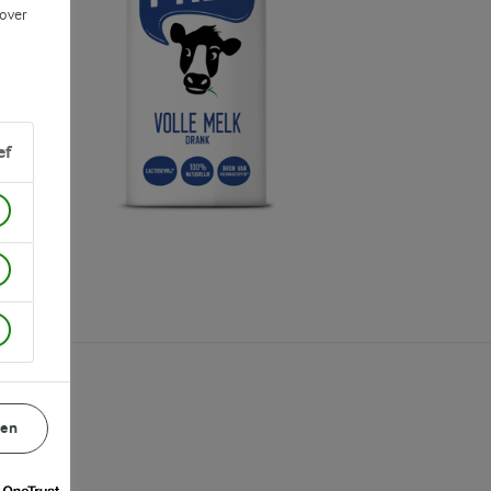
 over
ef
gen