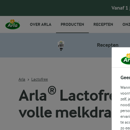
Vanaf 1
OVER ARLA
PRODUCTEN
RECEPTEN
ONZ
Recepten
Gee
Arla
Lactofree
Wanne
Arla® Lactofree 
voorn
zelf, 
noodz
volle melkdrank 
perso
ervar
te ac
zo ee