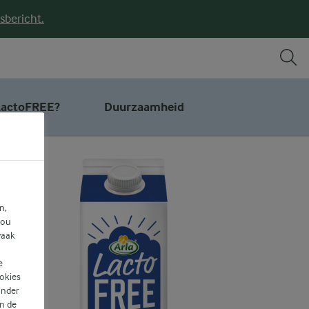
sbericht.
actoFREE?
Duurzaamheid
n,
jou
vaak
e
ookies
ander
n de