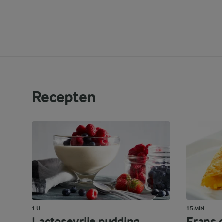
Recepten
1 U
15 MIN.
Lactosevrije pudding
Frans 