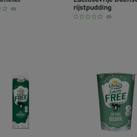
rijstpudding
(0)
(0)