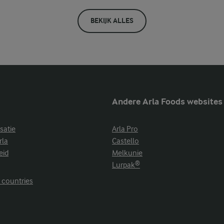
BEKIJK ALLES
Andere Arla Foods websites
satie
Arla Pro
rla
Castello
eid
Melkunie
Lurpak®
r countries