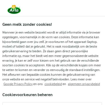
Vanaf 1 juni zijn DMK Group en Arla Foods
gefuseerd.
Lees het persbericht.
Geen melk zonder cookies!
Wanneer je een website bezoekt wordt er altijd informatie via je browser
opgeslagen, voornamelijk in de vorm van cookies. Deze informatie kan
Zoek categorie
bijvoorbeeld gaan over jou zelf, je voorkeuren of het apparaat (laptop,
mobiel of tablet) dat je gebruikt. Het is vaak noodzakelijk om de beste
gebruikerservaring te bieden. Ze slaan geen direct persoonlijke
Zoek zoektermen in te voeren
informatie op, maar het biedt wel een meer gepersonaliseerde website
Arla
Recepten
Lactosevrije yoghurtdip
ervaring. Je kan er zelf voor kiezen om het gebruik van de verschillende
soorten cookies te accepteren. Klik op de verschillende kopjes om meer
Lactosevrije yoghurtdip
te weten te komen en verander zo eenvoudig de standaard instellingen.
Het afkeuren van bepaalde cookies kunnen de gebruikservaring van
Bereidingstijd 10 min.
(0)
•
onze website en service wel negatief beïnvloeden. Lees meer over
Google Privacy Policy
en ons
cookiebeleid
en
algemeen privacybeleid
Deze smaakvolle lactosevrije yoghurtdip combineert verse
Cookievoorkeuren beheren
ingrediënten voor een levendige en romige textuur. Het is
veelzijdig en perfect voor een verfrissende snack of om