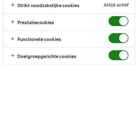
smaak toe te voegen aan je favoriete gerechten. Gemaakt
Altijd actief
Strikt noodzakelijke cookies
met lactosevrije halfvolle yoghurt zodat iedereen kan
genieten van dit smakelijke genot.
Prestatiecookies
Direct in je mandje bij:
1
Functionele cookies
Doelgroepgerichte cookies
DELEN
Ingrediënten
4 porties